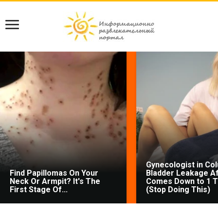
Gynecologist in Co
Find Papillomas On Your
Bladder Leakage Af
Neck Or Armpit? It's The
Comes Down to 1 T
First Stage Of...
(Stop Doing This)