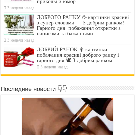
приколы и юмор
3 недели назад
ДОБРОГО РАНКУ ☕ картинки красиві
з супер словами — З добрим ранком!
Гарного дня! побажання откритки з
написами та бажаннями
3 недели назад
ДОБРИЙ РАНОК ☀️ картинки —
побажання красиві доброго ранку і
гарного дня 🕊️ З добрим ранком!
3 недели назад
Последние новости 👇👇