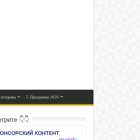
зотерика
Праздники 2020
трите 👇👇