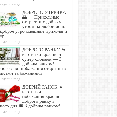
недели назад
ДОБРОГО УТРЕЧКА
🌅 — Прикольные
открытки с добрым
утром на любой день
Доброе утро смешные приколы и
ор
недели назад
ДОБРОГО РАНКУ ☕
картинки красиві з
супер словами — З
добрим ранком!
ного дня! побажання откритки з
писами та бажаннями
недели назад
ДОБРИЙ РАНОК ☀️
картинки —
побажання красиві
доброго ранку і
ного дня 🕊️ З добрим ранком!
недели назад