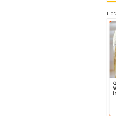
Пос
O
W
I