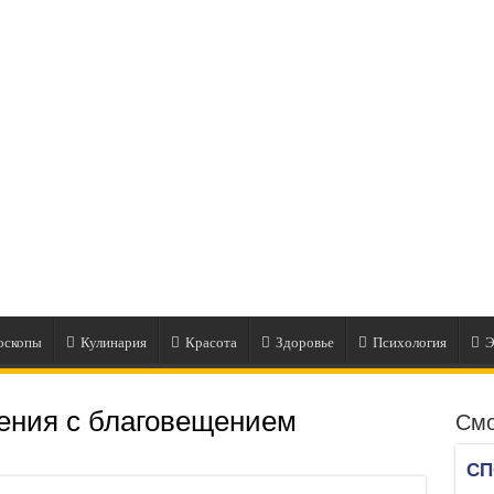
оскопы
Кулинария
Красота
Здоровье
Психология
Э
ения с благовещением
Смо