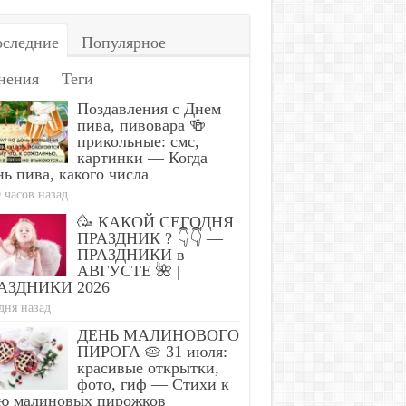
следние
Популярное
нения
Теги
Поздавления с Днем
пива, пивовара 🍻
прикольные: смс,
картинки — Когда
ь пива, какого числа
 часов назад
🥳 КАКОЙ СЕГОДНЯ
ПРАЗДНИК ? 👇👇 —
ПРАЗДНИКИ в
АВГУСТЕ 🌺 |
АЗДНИКИ 2026
дня назад
ДЕНЬ МАЛИНОВОГО
ПИРОГА 🥧 31 июля:
красивые открытки,
фото, гиф — Стихи к
ю малиновых пирожков