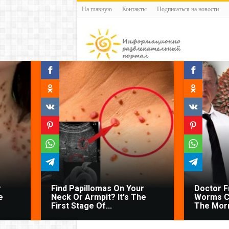
На главную
Контакты
Подписаться на новости
r
Find Papillomas On Your
Doctor 
e
Neck Or Armpit? It's The
Worms C
First Stage Of...
The Morn