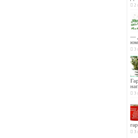
2 
— 
юм
3 
Гар
на
3 
гар
3 