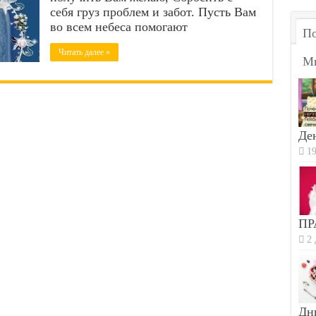
себя груз проблем и забот. Пусть Вам
во всем небеса помогают
По
Читать далее »
М
Ден
19
ПР
2 
Дн