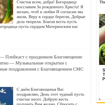
Счастья всем, добра! Богородицу
восславим За рожденного Христа! Я
желаю, чтоб в любви И согласии мы
жили, Веру в сердце берегли, Добрые
дела творили. Благая весть пусть
огородица пусть сердцем Материнским нас
— Плейкаст с праздником Благовещение
латно — Музыкальные открытки с
ные поздравления с Благовещением СМС
S
T
P
С днём Благовещенья Вас
поздравляю, День этот чудный пусть
счастье несет. Добрую весть
получить Вам желаю, Сбросить с