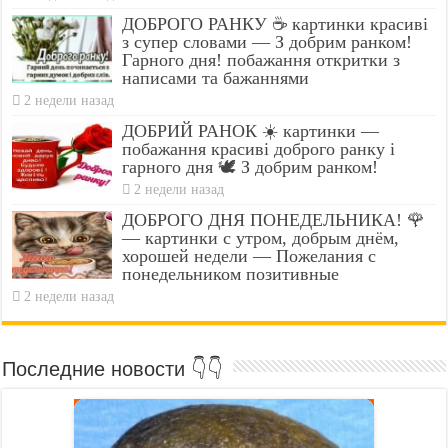
ДОБРОГО РАНКУ ☕ картинки красиві
з супер словами — З добрим ранком!
Гарного дня! побажання откритки з
написами та бажаннями
2 недели назад
ДОБРИЙ РАНОК ☀️ картинки —
побажання красиві доброго ранку і
гарного дня 🕊️ З добрим ранком!
2 недели назад
ДОБРОГО ДНЯ ПОНЕДЕЛЬНИКА! 🌹
— картинки с утром, добрым днём,
хорошей недели — Пожелания с
понедельником позитивные
2 недели назад
Последние новости 👇👇