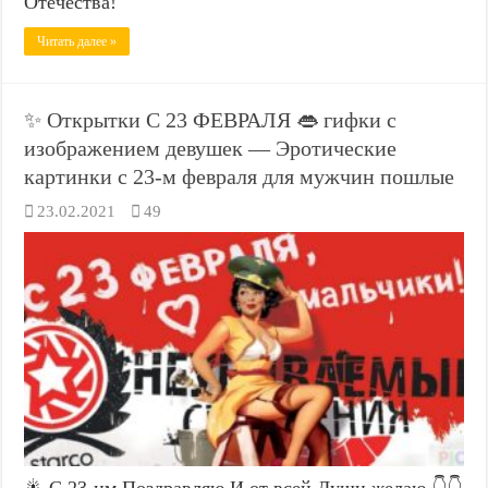
Отечества!
Читать далее »
✨ Открытки С 23 ФЕВРАЛЯ 👄 гифки с
изображением девушек — Эротические
картинки с 23-м февраля для мужчин пошлые
23.02.2021
49
🎇 С 23-им Поздравляю И от всей Души желаю 👇👇