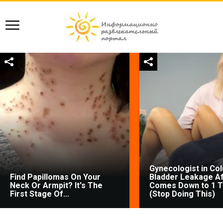
Gynecologist in Co
Find Papillomas On Your
Bladder Leakage Af
Neck Or Armpit? It's The
Comes Down to 1 T
First Stage Of...
(Stop Doing This)