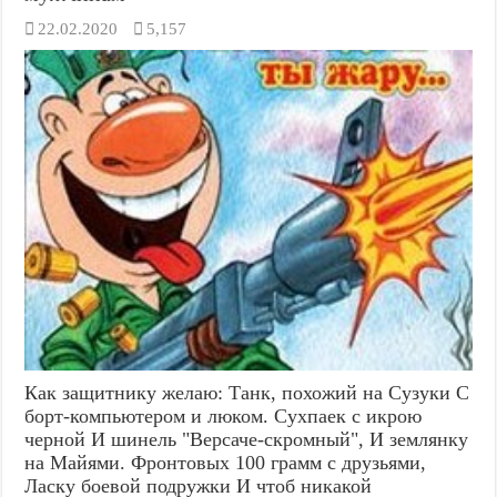
22.02.2020
5,157
Как защитнику желаю: Танк, похожий на Сузуки С
борт-компьютером и люком. Сухпаек с икрою
черной И шинель "Версаче-скромный", И землянку
на Майями. Фронтовых 100 грамм с друзьями,
Ласку боевой подружки И чтоб никакой