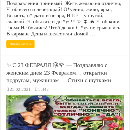
Поздравления принимай! Жить желаю на отлично,
Чтоб всего и через край! О*уенно, живо, ярко,
Всласть, п*здато и не зря, И ЕЁ – упругой,
сладкой! Чтобы всё и до *уя!!! ✨ ⏬ 🔥 Чтоб кони
грома Не боялись! Чтоб девки С *уя не срывались!
В кармане Деньги шелестели Домой …
Читать далее »
✨ С 23 ФЕВРАЛЯ 😘🌹 — Поздравляю с
женским днем 23 Февралем… открытки
подругам, мужчинам — Стихи с шутками
23.02.2021
5,342