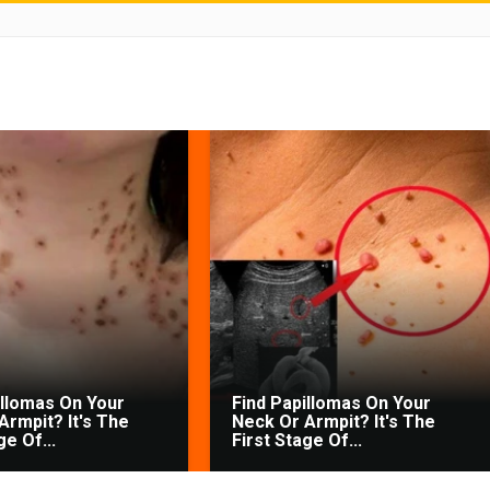
illomas On Your
Find Papillomas On Your
Armpit? It's The
Neck Or Armpit? It's The
ge Of...
First Stage Of...