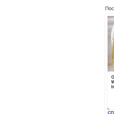
Пос
O
W
I