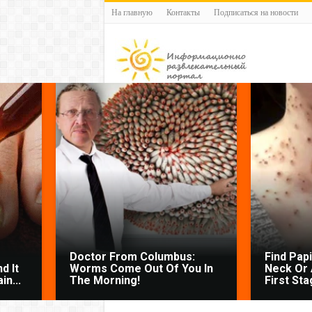
На главную
Контакты
Подписаться на новости
Doctor From Columbus:
Find Pap
d It
Worms Come Out Of You In
Neck Or 
n...
The Morning!
First Sta