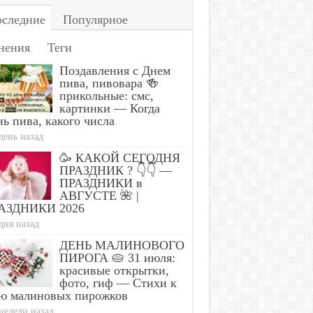
следние
Популярное
нения
Теги
Поздавления с Днем
пива, пивовара 🍻
прикольные: смс,
картинки — Когда
ь пива, какого числа
день назад
🥳 КАКОЙ СЕГОДНЯ
ПРАЗДНИК ? 👇👇 —
ПРАЗДНИКИ в
АВГУСТЕ 🌺 |
АЗДНИКИ 2026
дня назад
ДЕНЬ МАЛИНОВОГО
ПИРОГА 🥧 31 июля:
красивые открытки,
фото, гиф — Стихи к
ю малиновых пирожков
недели назад