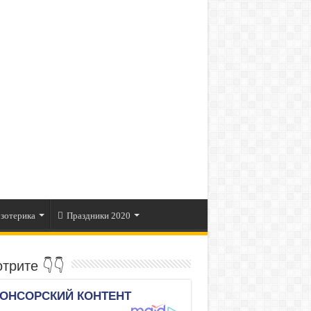
зотерика
Праздники 2020
трите 👇👇