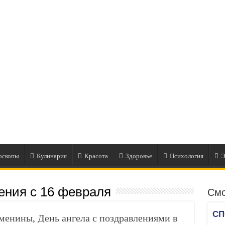
оскопы
Кулинария
Красота
Здоровье
Психология
Э
ения с 16 февраля
Смо
енины, День ангела с поздравлениями в