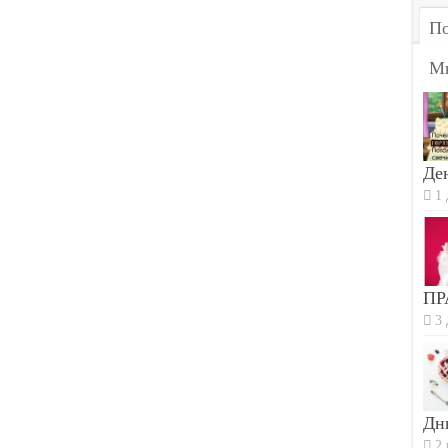
По
М
Ден
1 
ПР
3 
Дн
2 