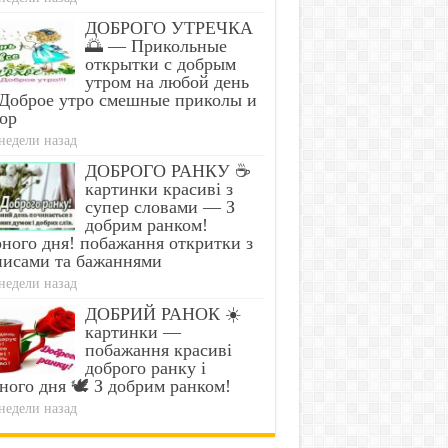
ДОБРОГО УТРЕЧКА
🌅 — Прикольные
открытки с добрым
утром на любой день
Доброе утро смешные приколы и
ор
недели назад
ДОБРОГО РАНКУ ☕
картинки красиві з
супер словами — З
добрим ранком!
ного дня! побажання откритки з
писами та бажаннями
недели назад
ДОБРИЙ РАНОК ☀️
картинки —
побажання красиві
доброго ранку і
ного дня 🕊️ З добрим ранком!
недели назад