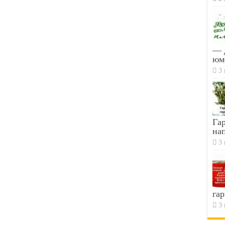
— 
юм
3 
Гар
на
3 
гар
3 