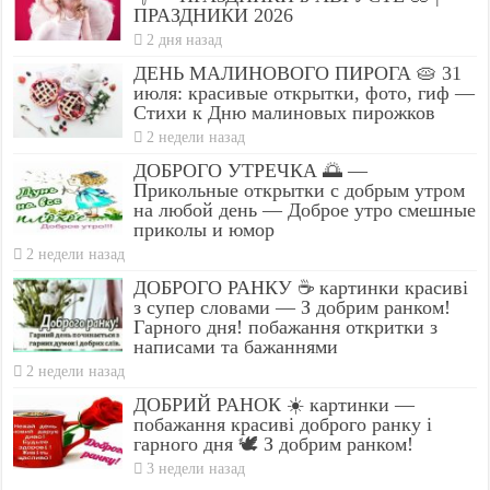
ПРАЗДНИКИ 2026
2 дня назад
ДЕНЬ МАЛИНОВОГО ПИРОГА 🥧 31
июля: красивые открытки, фото, гиф —
Стихи к Дню малиновых пирожков
2 недели назад
ДОБРОГО УТРЕЧКА 🌅 —
Прикольные открытки с добрым утром
на любой день — Доброе утро смешные
приколы и юмор
2 недели назад
ДОБРОГО РАНКУ ☕ картинки красиві
з супер словами — З добрим ранком!
Гарного дня! побажання откритки з
написами та бажаннями
2 недели назад
ДОБРИЙ РАНОК ☀️ картинки —
побажання красиві доброго ранку і
гарного дня 🕊️ З добрим ранком!
3 недели назад