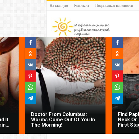
На главную
Контакты
Подписаться на новости
Doctor From Columbus:
Find Pap
d It
Worms Come Out Of You In
Neck Or 
n...
The Morning!
First Sta