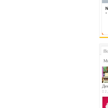
N
-
По
М
Ден
2 