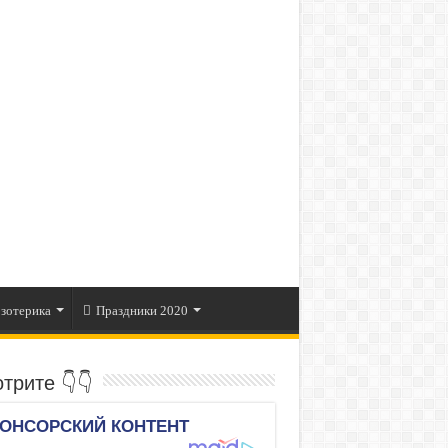
зотерика
Праздники 2020
трите 👇👇