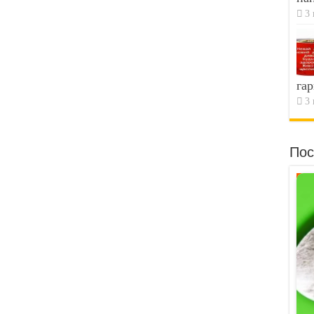
3 
гар
3 
Пос