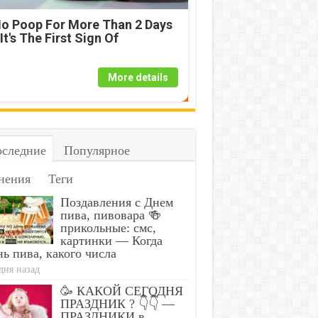
o Poop For More Than 2 Days
 It's The First Sign Of
More details
следние
Популярное
нения
Теги
Поздавления с Днем
пива, пивовара 🍻
прикольные: смс,
картинки — Когда
ь пива, какого числа
дня назад
🥳 КАКОЙ СЕГОДНЯ
ПРАЗДНИК ? 👇👇 —
ПРАЗДНИКИ в