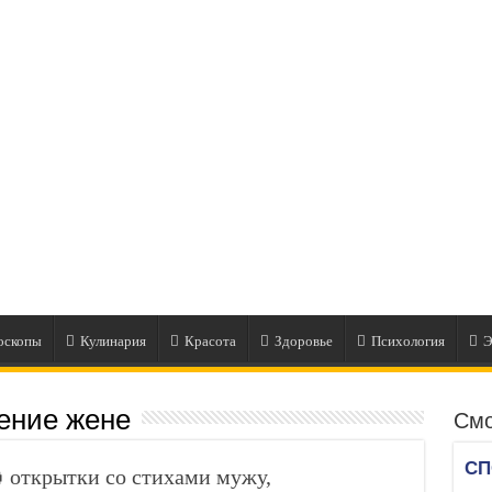
оскопы
Кулинария
Красота
Здоровье
Психология
Э
ение жене
Смо
 открытки со стихами мужу,