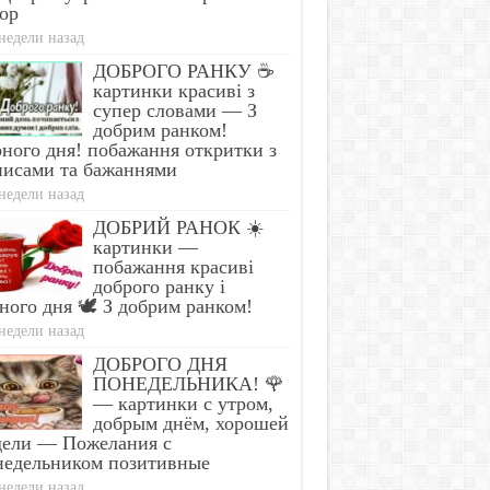
ор
недели назад
ДОБРОГО РАНКУ ☕
картинки красиві з
супер словами — З
добрим ранком!
ного дня! побажання откритки з
писами та бажаннями
недели назад
ДОБРИЙ РАНОК ☀️
картинки —
побажання красиві
доброго ранку і
ного дня 🕊️ З добрим ранком!
недели назад
ДОБРОГО ДНЯ
ПОНЕДЕЛЬНИКА! 🌹
— картинки с утром,
добрым днём, хорошей
дели — Пожелания с
недельником позитивные
недели назад