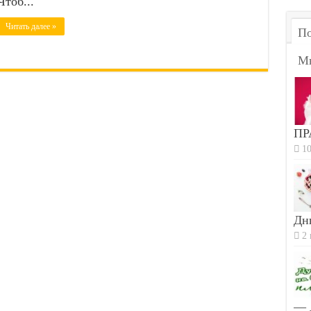
Чтоб...
Читать далее »
По
М
ПР
10
Дн
2 
— 