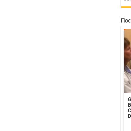
Пос
G
B
C
D