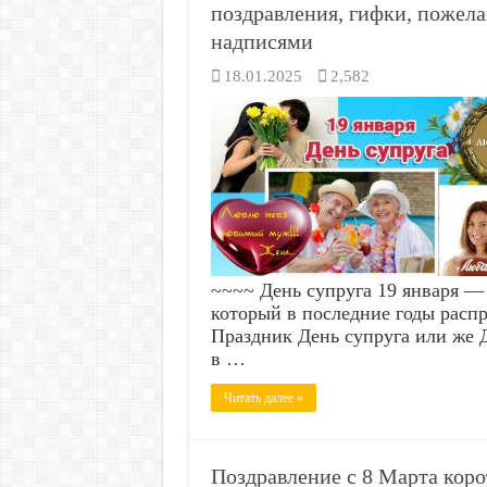
поздравления, гифки, пожела
надписями
18.01.2025
2,582
~~~~ День супруга 19 января —
который в последние годы распр
Праздник День супруга или же Д
в …
Читать далее »
Поздравление с 8 Марта кор