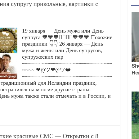
ния супругу прикольные, картинки с
19 января — День мужа или День
супруга 🧡🧡🧡👩‍❤️‍💋‍👨🧡🧡🧡 Похожие
праздники 👇👇 26 января — День
мужа и жены или День супругов,
супружеских пар
~~~~~~~~~~~~~~~~~~~~~~~~~~~~~
~~~~ ❤ღツ❤ღツ❤️
~~~~~~~~~~~~~~~~~~~~~~~~~~~~~
 традиционный для Исландии праздник,
остранился на многие другие страны.
ень мужа также стали отмечать и в России, и
откие красивые СМС — Открытки с 8