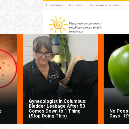
На главную
Контакты
Подписаться на новости
Gynecologist in Columbus:
r
Bladder Leakage After 50
e
Comes Down to 1 Thing
No Poop 
(Stop Doing This)
Days - It