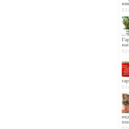
юм
2 
Гар
на
2 
гар
2 
не
по
2 