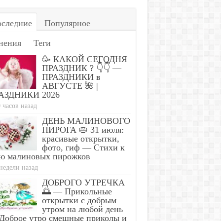
следние
Популярное
нения
Теги
🥳 КАКОЙ СЕГОДНЯ
ПРАЗДНИК ? 👇👇 —
ПРАЗДНИКИ в
АВГУСТЕ 🌺 |
АЗДНИКИ 2026
 часов назад
ДЕНЬ МАЛИНОВОГО
ПИРОГА 🥧 31 июля:
красивые открытки,
фото, гиф — Стихи к
ю малиновых пирожков
недели назад
ДОБРОГО УТРЕЧКА
🌅 — Прикольные
открытки с добрым
утром на любой день
Доброе утро смешные приколы и