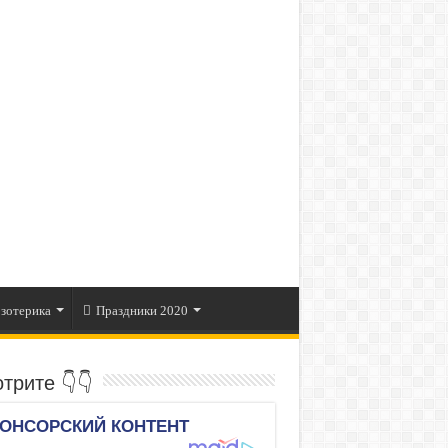
зотерика
Праздники 2020
трите 👇👇