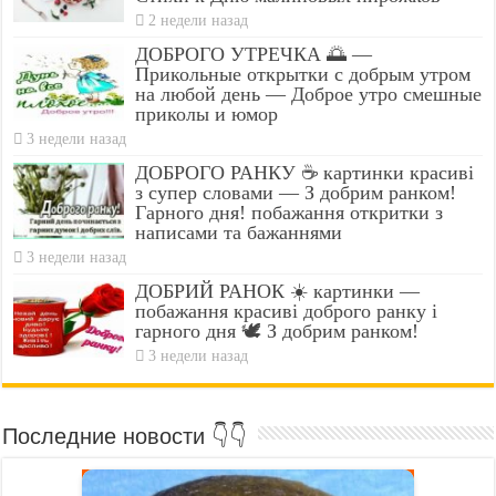
2 недели назад
ДОБРОГО УТРЕЧКА 🌅 —
Прикольные открытки с добрым утром
на любой день — Доброе утро смешные
приколы и юмор
3 недели назад
ДОБРОГО РАНКУ ☕ картинки красиві
з супер словами — З добрим ранком!
Гарного дня! побажання откритки з
написами та бажаннями
3 недели назад
ДОБРИЙ РАНОК ☀️ картинки —
побажання красиві доброго ранку і
гарного дня 🕊️ З добрим ранком!
3 недели назад
Последние новости 👇👇