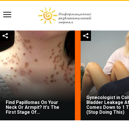
Gynecologist in Co
Find Papillomas On Your
Bladder Leakage Af
Neck Or Armpit? It's The
Comes Down to 1 T
First Stage Of...
(Stop Doing This)