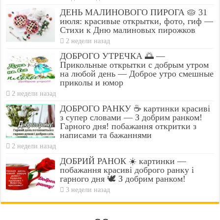
ДЕНЬ МАЛИНОВОГО ПИРОГА 🥧 31
июля: красивые открытки, фото, гиф —
Стихи к Дню малиновых пирожков
2 недели назад
ДОБРОГО УТРЕЧКА 🌅 —
Прикольные открытки с добрым утром
на любой день — Доброе утро смешные
приколы и юмор
2 недели назад
ДОБРОГО РАНКУ ☕ картинки красиві
з супер словами — З добрим ранком!
Гарного дня! побажання откритки з
написами та бажаннями
2 недели назад
ДОБРИЙ РАНОК ☀️ картинки —
побажання красиві доброго ранку і
гарного дня 🕊️ З добрим ранком!
3 недели назад