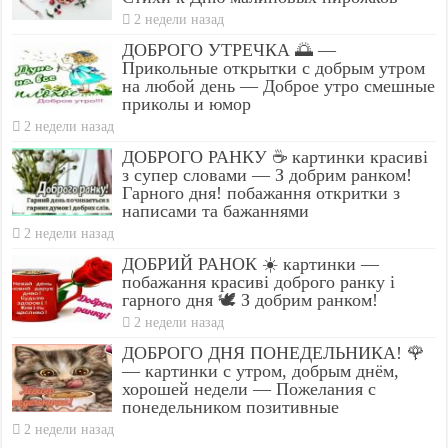
2 недели назад
ДОБРОГО УТРЕЧКА 🌅 —
Прикольные открытки с добрым утром
на любой день — Доброе утро смешные
приколы и юмор
2 недели назад
ДОБРОГО РАНКУ ☕ картинки красиві
з супер словами — З добрим ранком!
Гарного дня! побажання откритки з
написами та бажаннями
2 недели назад
ДОБРИЙ РАНОК ☀️ картинки —
побажання красиві доброго ранку і
гарного дня 🕊️ З добрим ранком!
2 недели назад
ДОБРОГО ДНЯ ПОНЕДЕЛЬНИКА! 🌹
— картинки с утром, добрым днём,
хорошей недели — Пожелания с
понедельником позитивные
2 недели назад