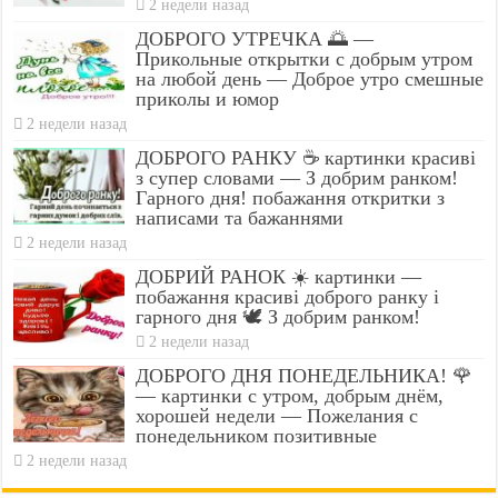
2 недели назад
ДОБРОГО УТРЕЧКА 🌅 —
Прикольные открытки с добрым утром
на любой день — Доброе утро смешные
приколы и юмор
2 недели назад
ДОБРОГО РАНКУ ☕ картинки красиві
з супер словами — З добрим ранком!
Гарного дня! побажання откритки з
написами та бажаннями
2 недели назад
ДОБРИЙ РАНОК ☀️ картинки —
побажання красиві доброго ранку і
гарного дня 🕊️ З добрим ранком!
2 недели назад
ДОБРОГО ДНЯ ПОНЕДЕЛЬНИКА! 🌹
— картинки с утром, добрым днём,
хорошей недели — Пожелания с
понедельником позитивные
2 недели назад