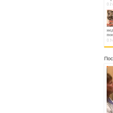
2 
не
по
3 
Пос