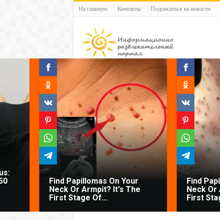
На главную
Контакты
Подписаться на новости
us:
50
Find Papillomas On Your
Find Pap
Neck Or Armpit? It's The
Neck Or 
First Stage Of...
First Sta