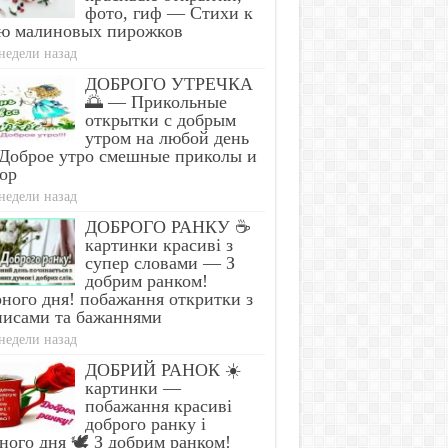
фото, гиф — Стихи к
ю малиновых пирожков
недели назад
ДОБРОГО УТРЕЧКА
🌅 — Прикольные
открытки с добрым
утром на любой день
Доброе утро смешные приколы и
ор
недели назад
ДОБРОГО РАНКУ ☕
картинки красиві з
супер словами — З
добрим ранком!
ного дня! побажання откритки з
писами та бажаннями
недели назад
ДОБРИЙ РАНОК ☀️
картинки —
побажання красиві
доброго ранку і
ного дня 🕊️ З добрим ранком!