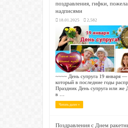
поздравления, гифки, пожела
надписями
18.01.2025
2,582
~~~~ День супруга 19 января —
который в последние годы распр
Праздник День супруга или же Д
в …
Читать далее »
Поздравления с Днем ракетн