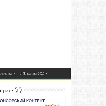
зотерика
Праздники 2020
трите 👇👇