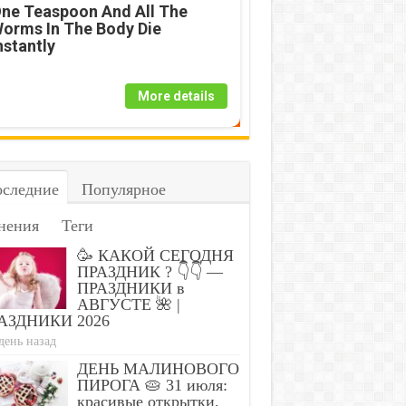
ne Teaspoon And All The
orms In The Body Die
nstantly
More details
следние
Популярное
нения
Теги
🥳 КАКОЙ СЕГОДНЯ
ПРАЗДНИК ? 👇👇 —
ПРАЗДНИКИ в
АВГУСТЕ 🌺 |
АЗДНИКИ 2026
день назад
ДЕНЬ МАЛИНОВОГО
ПИРОГА 🥧 31 июля:
красивые открытки,