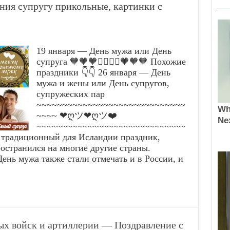
ния супругу прикольные, картинки с
19 января — День мужа или День
супруга 🧡🧡🧡👩‍❤️‍💋‍👨🧡🧡🧡 Похожие
праздники 👇👇 26 января — День
мужа и жены или День супругов,
супружеских пар
~~~~~~~~~~~~~~~~~~~~~~~~~~~~~
~~~~ ❤ღツ❤ღツ❤️
~~~~~~~~~~~~~~~~~~~~~~~~~~~~~
 традиционный для Исландии праздник,
остранился на многие другие страны.
ень мужа также стали отмечать и в России, и
ых войск и артиллерии — Поздравление с