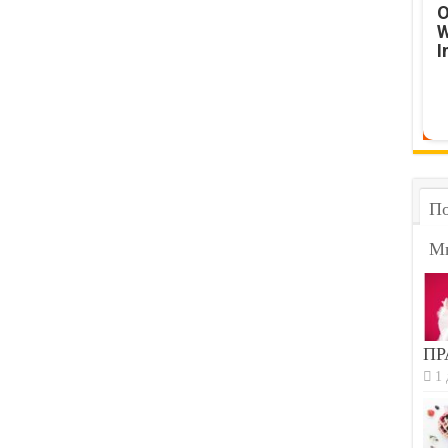
O
W
I
По
М
ПР
1 