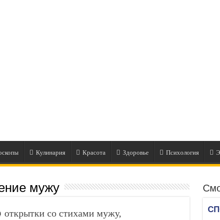
оскопы
Кулинария
Красота
Здоровье
Психология
Э
ение мужу
Смо
 открытки со стихами мужу,