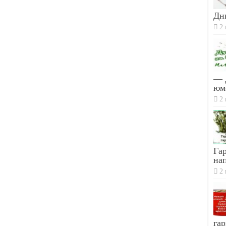
Дн
2 
— 
юм
2 
Гар
на
2 
гар