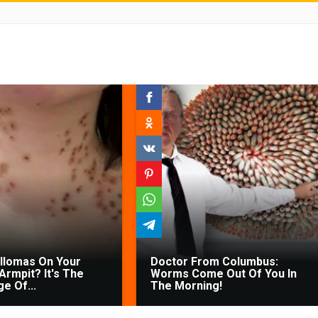
illomas On Your
Doctor From Columbus:
Armpit? It's The
Worms Come Out Of You In
ge Of...
The Morning!