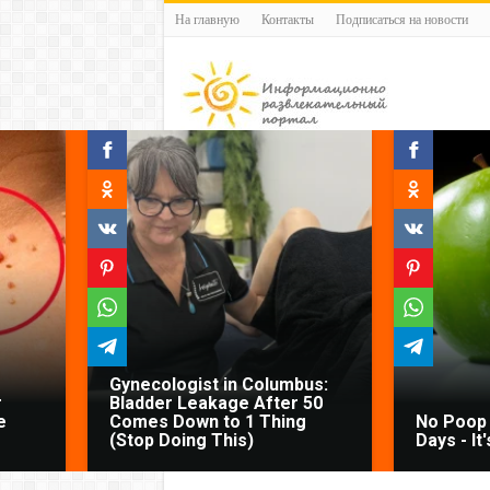
На главную
Контакты
Подписаться на новости
Gynecologist in Columbus:
r
Bladder Leakage After 50
e
Comes Down to 1 Thing
No Poop 
(Stop Doing This)
Days - It