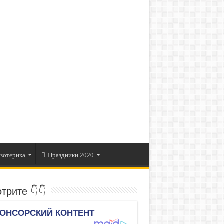
зотерика
Праздники 2020
трите 👇👇