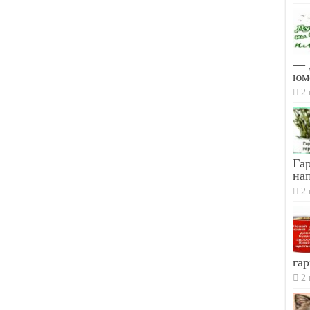
— 
юм
2 
Гар
на
2 
гар
2 