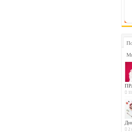
По
М
ПР
11
Дн
2 