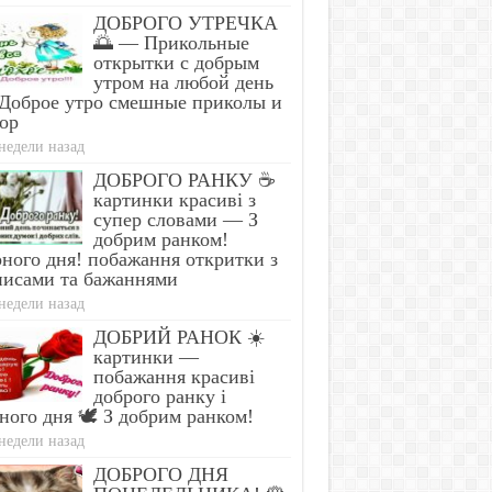
ДОБРОГО УТРЕЧКА
🌅 — Прикольные
открытки с добрым
утром на любой день
Доброе утро смешные приколы и
ор
недели назад
ДОБРОГО РАНКУ ☕
картинки красиві з
супер словами — З
добрим ранком!
ного дня! побажання откритки з
писами та бажаннями
недели назад
ДОБРИЙ РАНОК ☀️
картинки —
побажання красиві
доброго ранку і
ного дня 🕊️ З добрим ранком!
недели назад
ДОБРОГО ДНЯ