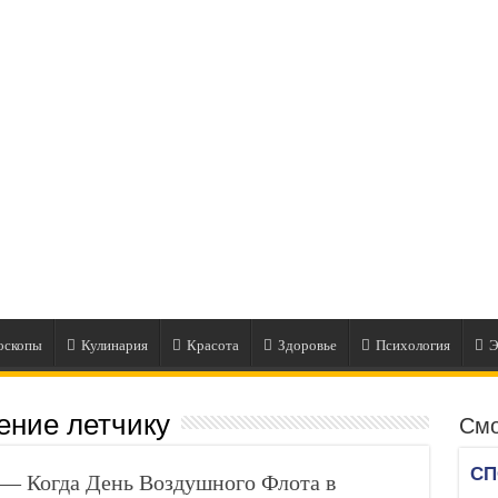
оскопы
Кулинария
Красота
Здоровье
Психология
Э
ение летчику
Смо
 — Когда День Воздушного Флота в