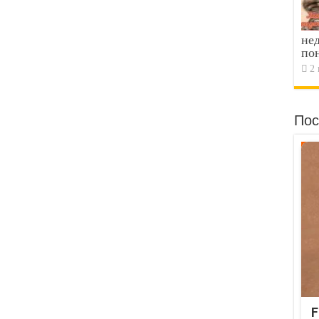
не
по
2 
Пос
F