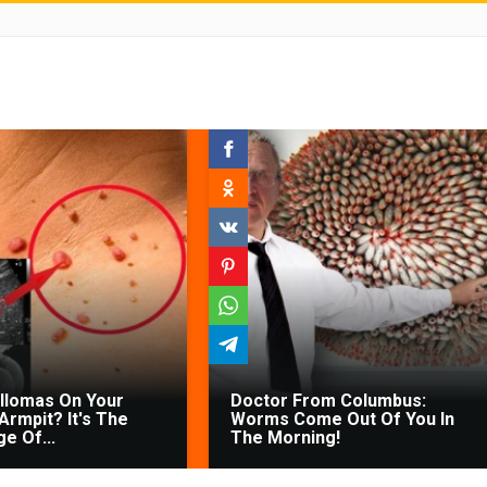
illomas On Your
Doctor From Columbus:
Armpit? It's The
Worms Come Out Of You In
ge Of...
The Morning!