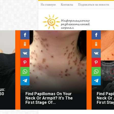
На главную
Контакты
Подписаться на новости
us:
50
Find Papillomas On Your
Find Pap
Neck Or Armpit? It's The
Neck Or 
First Stage Of...
First Sta