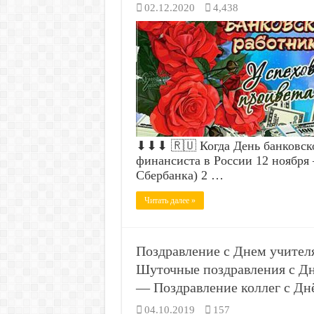
02.12.2020
4,438
⬇⬇⬇ 🇷🇺 Когда День банковско
финансиста в России 12 ноября
Сбербанка) 2 …
Читать далее »
Поздравление с Днем учителя
Шуточные поздравления с Дне
— Поздравление коллег с Днё
04.10.2019
157