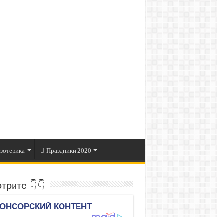
зотерика
Праздники 2020
трите 👇👇