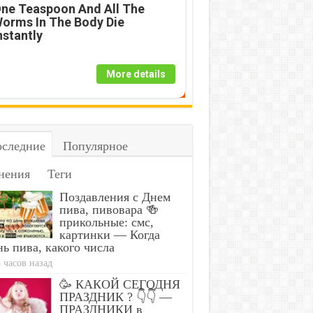
ne Teaspoon And All The
orms In The Body Die
nstantly
More details
следние
Популярное
нения
Теги
Поздавления с Днем
пива, пивовара 🍻
прикольные: смс,
картинки — Когда
ь пива, какого числа
 часов назад
🥳 КАКОЙ СЕГОДНЯ
ПРАЗДНИК ? 👇👇 —
ПРАЗДНИКИ в