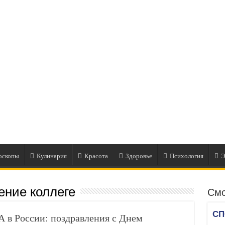
оскопы
Кулинария
Красота
Здоровье
Психология
Э
ение коллеге
Смо
в России: поздравления с Днем