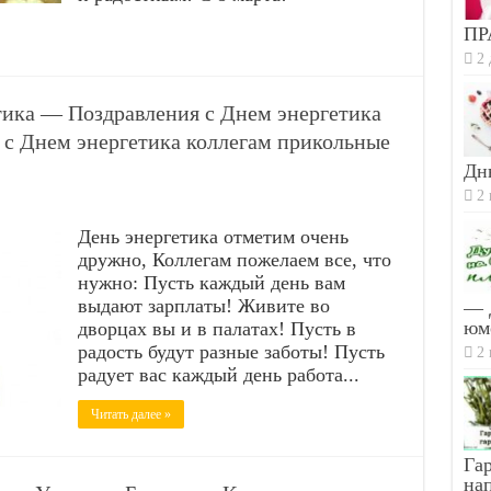
ПР
2 
тика — Поздравления с Днем энергетика
с Днем энергетика коллегам прикольные
Дн
2 
День энергетика отметим очень
дружно, Коллегам пожелаем все, что
нужно: Пусть каждый день вам
выдают зарплаты! Живите во
— 
юм
дворцах вы и в палатах! Пусть в
радость будут разные заботы! Пусть
2 
радует вас каждый день работа...
Читать далее »
Гар
на