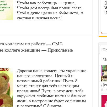
Чтобы как работница — ценна,
O
W
Чтобы дом всегда был полон света,
I
Чтоб в душе цвело не бабье лето, А
светлая и нежная весна!
рта коллегам по работе — СМС
розе коллеге женщине — Прикольные
По
М
Дорогая наша коллега, ты украшение
нашего коллектива! Ценный и
незаменимый работник! Пусть 8
Ден
марта станет для тебя настоящим
13
праздником! Пусть в этот день тебя
окружают любимые цветы и близкие
люди, а настроение будет солнечным
и радостным! С 8 марта!