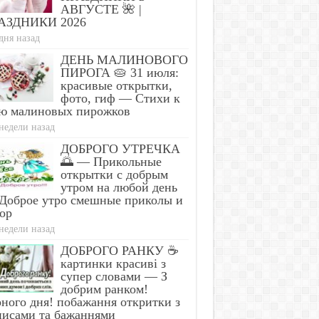
АВГУСТЕ 🌺 |
АЗДНИКИ 2026
дня назад
ДЕНЬ МАЛИНОВОГО
ПИРОГА 🥧 31 июля:
красивые открытки,
фото, гиф — Стихи к
ю малиновых пирожков
недели назад
ДОБРОГО УТРЕЧКА
🌅 — Прикольные
открытки с добрым
утром на любой день
Доброе утро смешные приколы и
ор
недели назад
ДОБРОГО РАНКУ ☕
картинки красиві з
супер словами — З
добрим ранком!
ного дня! побажання откритки з
писами та бажаннями