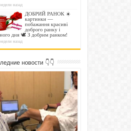
недели назад
ДОБРИЙ РАНОК ☀️
картинки —
побажання красиві
доброго ранку і
ного дня 🕊️ З добрим ранком!
недели назад
ледние новости 👇👇