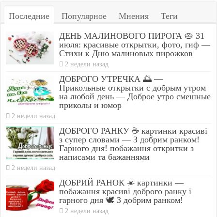
Последние
Популярное
Мнения
Теги
ДЕНЬ МАЛИНОВОГО ПИРОГА 🥧 31
июля: красивые открытки, фото, гиф —
Стихи к Дню малиновых пирожков
2 недели назад
ДОБРОГО УТРЕЧКА 🌅 —
Прикольные открытки с добрым утром
на любой день — Доброе утро смешные
приколы и юмор
2 недели назад
ДОБРОГО РАНКУ ☕ картинки красиві
з супер словами — З добрим ранком!
Гарного дня! побажання откритки з
написами та бажаннями
2 недели назад
ДОБРИЙ РАНОК ☀️ картинки —
побажання красиві доброго ранку і
гарного дня 🕊️ З добрим ранком!
2 недели назад