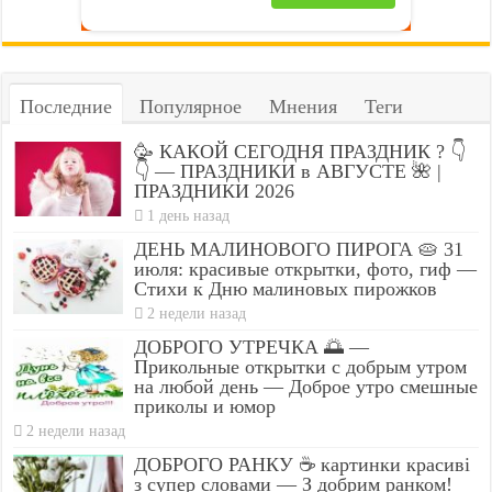
Последние
Популярное
Мнения
Теги
🥳 КАКОЙ СЕГОДНЯ ПРАЗДНИК ? 👇
👇 — ПРАЗДНИКИ в АВГУСТЕ 🌺 |
ПРАЗДНИКИ 2026
1 день назад
ДЕНЬ МАЛИНОВОГО ПИРОГА 🥧 31
июля: красивые открытки, фото, гиф —
Стихи к Дню малиновых пирожков
2 недели назад
ДОБРОГО УТРЕЧКА 🌅 —
Прикольные открытки с добрым утром
на любой день — Доброе утро смешные
приколы и юмор
2 недели назад
ДОБРОГО РАНКУ ☕ картинки красиві
з супер словами — З добрим ранком!