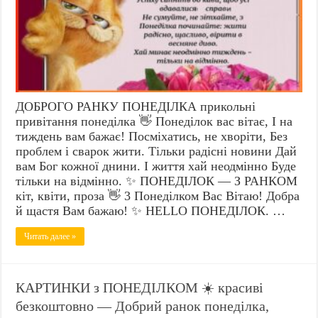
ДОБРОГО РАНКУ ПОНЕДІЛКА прикольні
привітання понеділка 👋 Понеділок вас вітає, І на
тиждень вам бажає! Посміхатись, не хворіти, Без
проблем і сварок жити. Тільки радісні новини Дай
вам Бог кожної днини. І життя хай неодмінно Буде
тільки на відмінно. ✨ ПОНЕДІЛОК — З РАНКОМ
кіт, квіти, проза 👋 3 Понеділком Вас Вітаю! Добра
й щастя Вам бажаю! ✨ HELLO ПОНЕДІЛОК. …
Читать далее »
КАРТИНКИ з ПОНЕДІЛКОМ ☀️ красиві
безкоштовно — Добрий ранок понеділка,