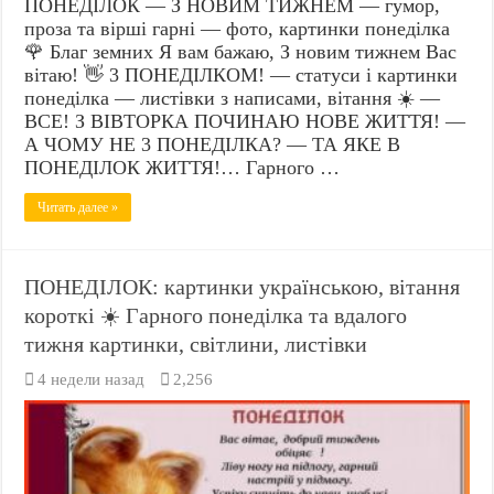
ПОНЕДІЛОК — З НОВИМ ТИЖНЕМ — гумор,
проза та вірші гарні — фото, картинки понеділка
🌹 Благ земних Я вам бажаю, З новим тижнем Вас
вітаю! 👋 3 ПОНЕДІЛКОМ! — статуси і картинки
понеділка — листівки з написами, вітання ☀️ —
BCE! З ВІВТОРКА ПОЧИНАЮ НОВЕ ЖИТТЯ! —
А ЧОМУ HE 3 ПОНЕДІЛКА? — ТА ЯКЕ В
ПОНЕДІЛОК ЖИТТЯ!… Гарного …
Читать далее »
ПОНЕДІЛОК: картинки українською, вітання
короткі ☀️ Гарного понеділка та вдалого
тижня картинки, світлини, листівки
4 недели назад
2,256