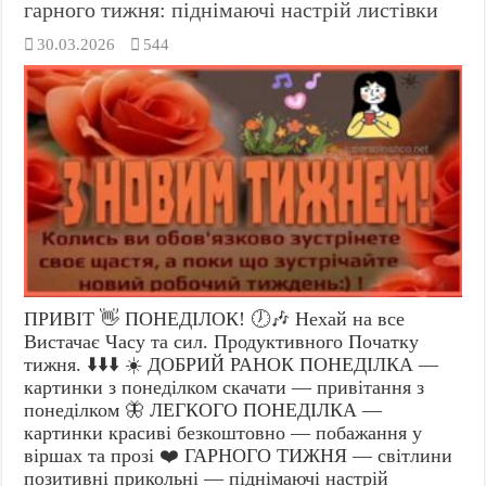
гарного тижня: піднімаючі настрій листівки
30.03.2026
544
ПРИВІТ 👋 ПОНЕДІЛОК! 🕖🎶 Нехай на все
Вистачає Часу та сил. Продуктивного Початку
тижня. ⬇️⬇️⬇️ ☀️ ДОБРИЙ РАНОК ПОНЕДІЛКА —
картинки з понеділком скачати — привітання з
понеділком 🦋 ЛЕГКОГО ПОНЕДІЛКА —
картинки красиві безкоштовно — побажання у
віршах та прозі ❤️ ГАРНОГО ТИЖНЯ — світлини
позитивні прикольні — піднімаючі настрій