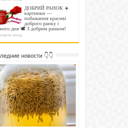
ДОБРИЙ РАНОК ☀️
картинки —
побажання красиві
доброго ранку і
ного дня 🕊️ З добрим ранком!
недели назад
ледние новости 👇👇