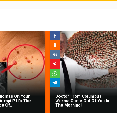
illomas On Your
Doctor From Columbus:
Armpit? It's The
Worms Come Out Of You In
ge Of...
The Morning!