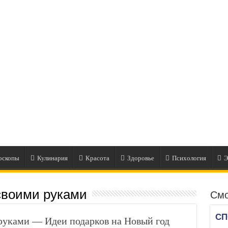
оскопы
Кулинария
Красота
Здоровье
Психология
Э
своими руками
Смо
руками — Идеи подарков на Новый год