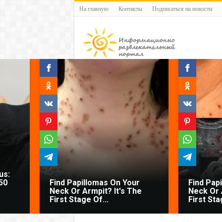
На главную
Контакты
Подписаться на новости
us:
50
Find Papillomas On Your
Find Pap
Neck Or Armpit? It's The
Neck Or 
First Stage Of...
First Sta