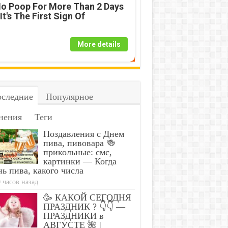
o Poop For More Than 2 Days
 It's The First Sign Of
More details
следние
Популярное
нения
Теги
Поздавления с Днем
пива, пивовара 🍻
прикольные: смс,
картинки — Когда
ь пива, какого числа
 часов назад
🥳 КАКОЙ СЕГОДНЯ
ПРАЗДНИК ? 👇👇 —
ПРАЗДНИКИ в
АВГУСТЕ 🌺 |