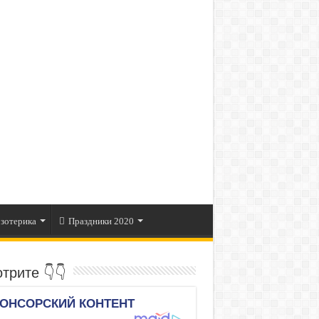
зотерика
Праздники 2020
трите 👇👇