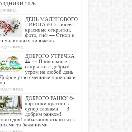
АЗДНИКИ 2026
дня назад
ДЕНЬ МАЛИНОВОГО
ПИРОГА 🥧 31 июля:
красивые открытки,
фото, гиф — Стихи к
ю малиновых пирожков
недели назад
ДОБРОГО УТРЕЧКА
🌅 — Прикольные
открытки с добрым
утром на любой день
Доброе утро смешные приколы и
ор
недели назад
ДОБРОГО РАНКУ ☕
картинки красиві з
супер словами — З
добрим ранком!
ного дня! побажання откритки з
писами та бажаннями
недели назад