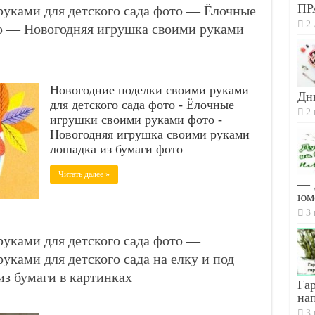
ПР
руками для детского сада фото — Ёлочные
2 
о — Новогодняя игрушка своими руками
Новогодние поделки своими руками
Дн
для детского сада фото - Ёлочные
2 
игрушки своими руками фото -
Новогодняя игрушка своими руками
лошадка из бумаги фото
Читать далее »
— 
юм
3 
руками для детского сада фото —
уками для детского сада на елку и под
з бумаги в картинках
Гар
на
3 