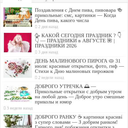
Поздавления с Днем пива, пивовара 🍻
прикольные: смс, картинки — Когда
День пива, какого числа
2 дня назад
🥳 КАКОЙ СЕГОДНЯ ПРАЗДНИК ? 👇
👇 — ПРАЗДНИКИ в АВГУСТЕ 🌺 |
ПРАЗДНИКИ 2026
3 дня назад
ДЕНЬ МАЛИНОВОГО ПИРОГА 🥧 31
июля: красивые открытки, фото, гиф —
Стихи к Дню малиновых пирожков
2 недели назад
ДОБРОГО УТРЕЧКА 🌅 —
Прикольные открытки с добрым утром
на любой день — Доброе утро смешные
приколы и юмор
3 недели назад
ДОБРОГО РАНКУ ☕ картинки красиві
з супер словами — З добрим ранком!
Гарного дня! побажання откритки з