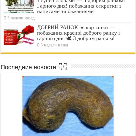
з супер словами — З добрим ранком!
Гарного дня! побажання откритки з
написами та бажаннями
3 недели назад
ДОБРИЙ РАНОК ☀️ картинки —
побажання красиві доброго ранку і
гарного дня 🕊️ З добрим ранком!
3 недели назад
Последние новости 👇👇