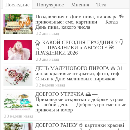
Последние
Популярное
Мнения
Теги
Поздавления с Днем пива, пивовара 🍻
прикольные: смс, картинки — Когда
День пива, какого числа
2 дня назад
🥳 КАКОЙ СЕГОДНЯ ПРАЗДНИК ? 👇
👇 — ПРАЗДНИКИ в АВГУСТЕ 🌺 |
ПРАЗДНИКИ 2026
3 дня назад
ДЕНЬ МАЛИНОВОГО ПИРОГА 🥧 31
июля: красивые открытки, фото, гиф —
Стихи к Дню малиновых пирожков
2 недели назад
ДОБРОГО УТРЕЧКА 🌅 —
Прикольные открытки с добрым утром
на любой день — Доброе утро смешные
приколы и юмор
3 недели назад
ДОБРОГО РАНКУ ☕ картинки красиві