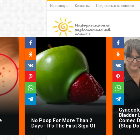
На главную
Контакты
Подписаться на новости
Gynecolo
r
Bladder 
e
No Poop For More Than 2
Comes D
Days - It's The First Sign Of
(Stop Do