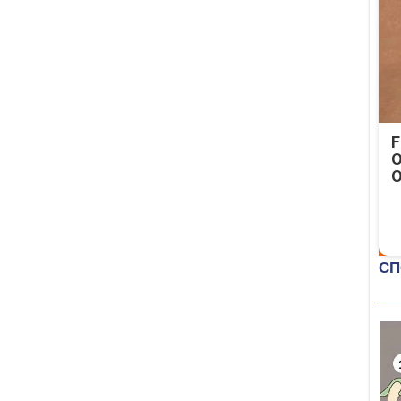
F
O
O