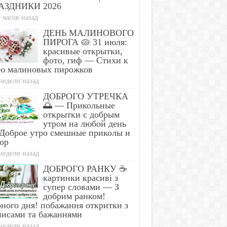
АЗДНИКИ 2026
 часов назад
ДЕНЬ МАЛИНОВОГО
ПИРОГА 🥧 31 июля:
красивые открытки,
фото, гиф — Стихи к
ю малиновых пирожков
недели назад
ДОБРОГО УТРЕЧКА
🌅 — Прикольные
открытки с добрым
утром на любой день
Доброе утро смешные приколы и
ор
недели назад
ДОБРОГО РАНКУ ☕
картинки красиві з
супер словами — З
добрим ранком!
ного дня! побажання откритки з
писами та бажаннями
недели назад