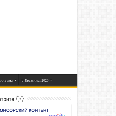
зотерика
Праздники 2020
трите 👇👇