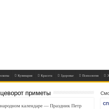
оскопы
Кулинария
Красота
Здоровье
Психология
Э
нцеворот приметы
Смо
 народном календаре — Праздник Петр