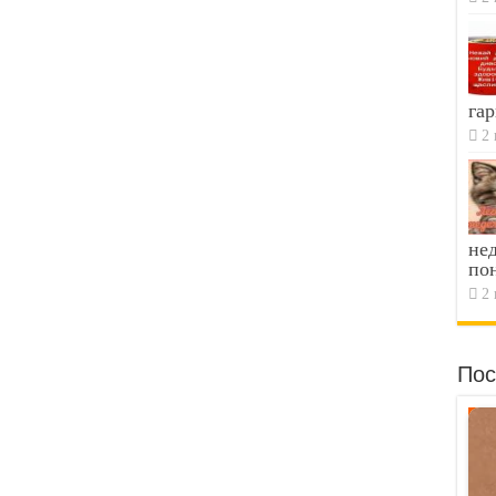
гар
2 
не
по
2 
Пос