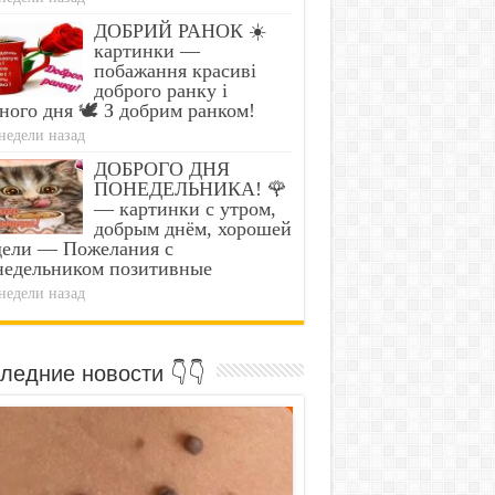
ДОБРИЙ РАНОК ☀️
картинки —
побажання красиві
доброго ранку і
ного дня 🕊️ З добрим ранком!
недели назад
ДОБРОГО ДНЯ
ПОНЕДЕЛЬНИКА! 🌹
— картинки с утром,
добрым днём, хорошей
дели — Пожелания с
недельником позитивные
недели назад
ледние новости 👇👇