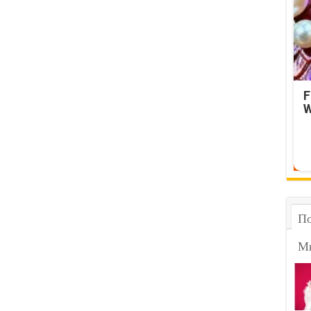
F
W
По
М