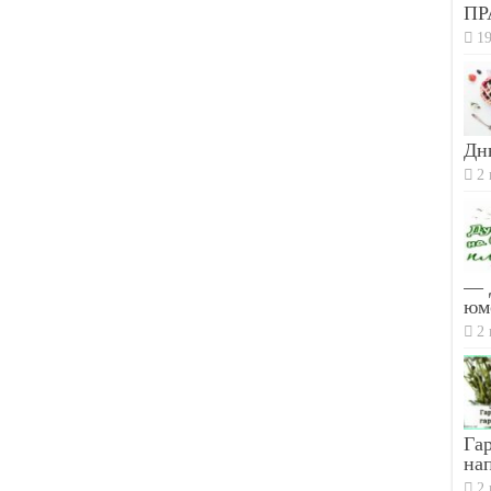
ПР
19
Дн
2 
— 
юм
2 
Гар
на
2 