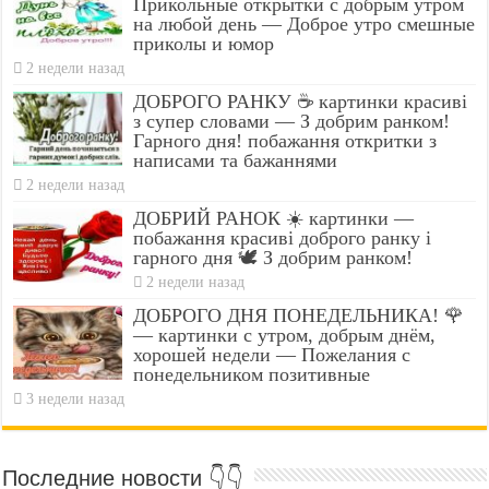
Прикольные открытки с добрым утром
на любой день — Доброе утро смешные
приколы и юмор
2 недели назад
ДОБРОГО РАНКУ ☕ картинки красиві
з супер словами — З добрим ранком!
Гарного дня! побажання откритки з
написами та бажаннями
2 недели назад
ДОБРИЙ РАНОК ☀️ картинки —
побажання красиві доброго ранку і
гарного дня 🕊️ З добрим ранком!
2 недели назад
ДОБРОГО ДНЯ ПОНЕДЕЛЬНИКА! 🌹
— картинки с утром, добрым днём,
хорошей недели — Пожелания с
понедельником позитивные
3 недели назад
Последние новости 👇👇