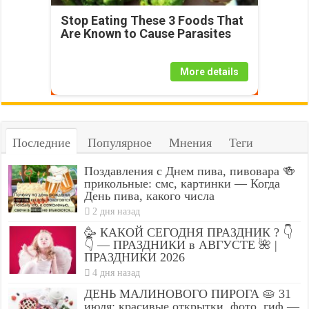
Stop Eating These 3 Foods That
Are Known to Cause Parasites
More details
Последние
Популярное
Мнения
Теги
Поздавления с Днем пива, пивовара 🍻
прикольные: смс, картинки — Когда
День пива, какого числа
2 дня назад
🥳 КАКОЙ СЕГОДНЯ ПРАЗДНИК ? 👇
👇 — ПРАЗДНИКИ в АВГУСТЕ 🌺 |
ПРАЗДНИКИ 2026
4 дня назад
ДЕНЬ МАЛИНОВОГО ПИРОГА 🥧 31
июля: красивые открытки, фото, гиф —