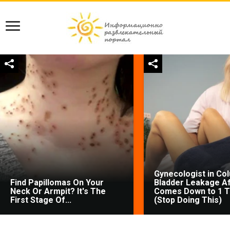
Gynecologist in Co
Find Papillomas On Your
Bladder Leakage Af
Neck Or Armpit? It's The
Comes Down to 1 T
First Stage Of...
(Stop Doing This)