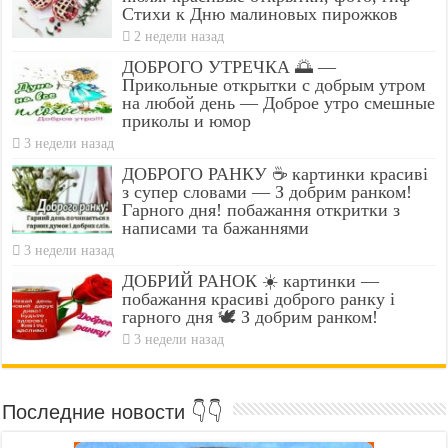
Стихи к Дню малиновых пирожков
2 недели назад
ДОБРОГО УТРЕЧКА 🌅 —
Прикольные открытки с добрым утром
на любой день — Доброе утро смешные
приколы и юмор
3 недели назад
ДОБРОГО РАНКУ ☕ картинки красиві
з супер словами — З добрим ранком!
Гарного дня! побажання откритки з
написами та бажаннями
3 недели назад
ДОБРИЙ РАНОК ☀️ картинки —
побажання красиві доброго ранку і
гарного дня 🕊️ З добрим ранком!
3 недели назад
Последние новости 👇👇