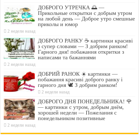
ДОБРОГО УТРЕЧКА 🌅 —
Прикольные открытки с добрым утром
на любой день — Доброе утро смешные
приколы и юмор
2 недели назад
ДОБРОГО РАНКУ ☕ картинки красиві
з супер словами — З добрим ранком!
Гарного дня! побажання откритки з
написами та бажаннями
2 недели назад
ДОБРИЙ РАНОК ☀️ картинки —
побажання красиві доброго ранку і
гарного дня 🕊️ З добрим ранком!
2 недели назад
ДОБРОГО ДНЯ ПОНЕДЕЛЬНИКА! 🌹
— картинки с утром, добрым днём,
хорошей недели — Пожелания с
понедельником позитивные
2 недели назад