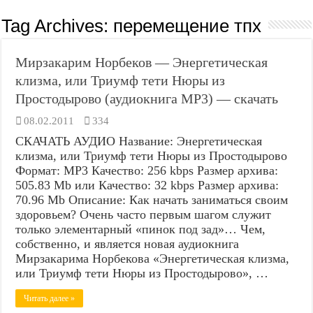
Tag Archives:
перемещение тпх
Мирзакарим Норбеков — Энергетическая
клизма, или Триумф тети Нюры из
Простодырово (аудиокнига MP3) — скачать
08.02.2011
334
СКАЧАТЬ АУДИО Название: Энергетическая
клизма, или Триумф тети Нюры из Простодырово
Формат: MP3 Качество: 256 kbps Размер архива:
505.83 Mb или Качество: 32 kbps Размер архива:
70.96 Mb Описание: Как начать заниматься своим
здоровьем? Очень часто первым шагом служит
только элементарный «пинок под зад»… Чем,
собственно, и является новая аудиокнига
Мирзакарима Норбекова «Энергетическая клизма,
или Триумф тети Нюры из Простодырово», …
Читать далее »