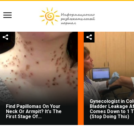
Gynecologist in Co
Find Papillomas On Your
Bladder Leakage Af
Neck Or Armpit? It's The
Comes Down to 1 T
First Stage Of...
(Stop Doing This)