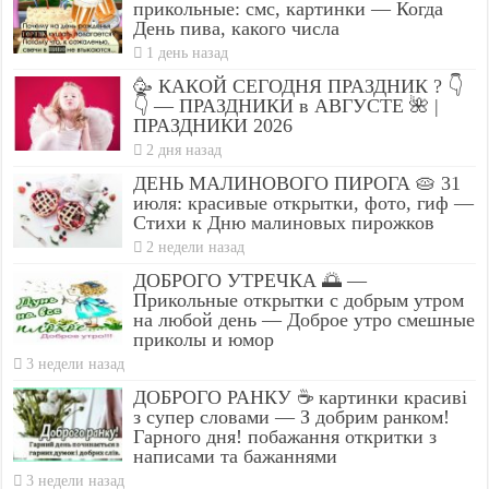
прикольные: смс, картинки — Когда
День пива, какого числа
1 день назад
🥳 КАКОЙ СЕГОДНЯ ПРАЗДНИК ? 👇
👇 — ПРАЗДНИКИ в АВГУСТЕ 🌺 |
ПРАЗДНИКИ 2026
2 дня назад
ДЕНЬ МАЛИНОВОГО ПИРОГА 🥧 31
июля: красивые открытки, фото, гиф —
Стихи к Дню малиновых пирожков
2 недели назад
ДОБРОГО УТРЕЧКА 🌅 —
Прикольные открытки с добрым утром
на любой день — Доброе утро смешные
приколы и юмор
3 недели назад
ДОБРОГО РАНКУ ☕ картинки красиві
з супер словами — З добрим ранком!
Гарного дня! побажання откритки з
написами та бажаннями
3 недели назад