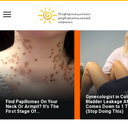
Gynecologist in Co
Find Papillomas On Your
Bladder Leakage Af
Neck Or Armpit? It's The
Comes Down to 1 T
First Stage Of...
(Stop Doing This)