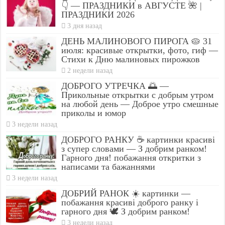
👇 — ПРАЗДНИКИ в АВГУСТЕ 🌺 |
ПРАЗДНИКИ 2026
3 дня назад
ДЕНЬ МАЛИНОВОГО ПИРОГА 🥧 31
июля: красивые открытки, фото, гиф —
Стихи к Дню малиновых пирожков
2 недели назад
ДОБРОГО УТРЕЧКА 🌅 —
Прикольные открытки с добрым утром
на любой день — Доброе утро смешные
приколы и юмор
3 недели назад
ДОБРОГО РАНКУ ☕ картинки красиві
з супер словами — З добрим ранком!
Гарного дня! побажання откритки з
написами та бажаннями
3 недели назад
ДОБРИЙ РАНОК ☀️ картинки —
побажання красиві доброго ранку і
гарного дня 🕊️ З добрим ранком!
3 недели назад