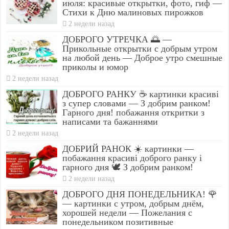
июля: красивые открытки, фото, гиф —
Стихи к Дню малиновых пирожков
2 недели назад
ДОБРОГО УТРЕЧКА 🌅 —
Прикольные открытки с добрым утром
на любой день — Доброе утро смешные
приколы и юмор
2 недели назад
ДОБРОГО РАНКУ ☕ картинки красиві
з супер словами — З добрим ранком!
Гарного дня! побажання откритки з
написами та бажаннями
2 недели назад
ДОБРИЙ РАНОК ☀️ картинки —
побажання красиві доброго ранку і
гарного дня 🕊️ З добрим ранком!
2 недели назад
ДОБРОГО ДНЯ ПОНЕДЕЛЬНИКА! 🌹
— картинки с утром, добрым днём,
хорошей недели — Пожелания с
понедельником позитивные