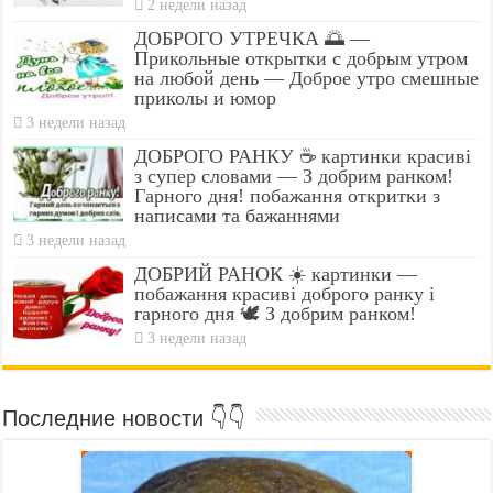
2 недели назад
ДОБРОГО УТРЕЧКА 🌅 —
Прикольные открытки с добрым утром
на любой день — Доброе утро смешные
приколы и юмор
3 недели назад
ДОБРОГО РАНКУ ☕ картинки красиві
з супер словами — З добрим ранком!
Гарного дня! побажання откритки з
написами та бажаннями
3 недели назад
ДОБРИЙ РАНОК ☀️ картинки —
побажання красиві доброго ранку і
гарного дня 🕊️ З добрим ранком!
3 недели назад
Последние новости 👇👇