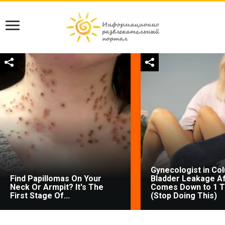
Gynecologist in Co
Find Papillomas On Your
Bladder Leakage Af
Neck Or Armpit? It's The
Comes Down to 1 T
First Stage Of...
(Stop Doing This)