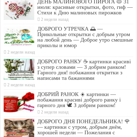
ДЕНЬ МАЛИНОВОГО ПИРОГА 🥧 31
июля: красивые открытки, фото, гиф —
Стихи к Дню малиновых пирожков
2 недели назад
ДОБРОГО УТРЕЧКА 🌅 —
Прикольные открытки с добрым утром
на любой день — Доброе утро смешные
приколы и юмор
2 недели назад
ДОБРОГО РАНКУ ☕ картинки красиві
з супер словами — З добрим ранком!
Гарного дня! побажання откритки з
написами та бажаннями
2 недели назад
ДОБРИЙ РАНОК ☀️ картинки —
побажання красиві доброго ранку і
гарного дня 🕊️ З добрим ранком!
2 недели назад
ДОБРОГО ДНЯ ПОНЕДЕЛЬНИКА! 🌹
— картинки с утром, добрым днём,
хорошей недели — Пожелания с