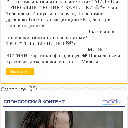
А кто самый красивый на свете котик? МИЛЫЕ и
ПРИКОЛЬНЫЕ КОТИКИ КАРТИНКИ 🐱🐾 Если
Тебе плохо И опускаются руки, То вспомни
древнюю Тибетскую медитацию «Раз, два, три —
Сопли подотри!»
============================ Знаете ли вы,
что кошки заботятся о вас по утрам! —
ТРОГАТЕЛЬНЫЕ ВИДЕО 😻🐾
============================ МИЛЫЕ
КОТИКИ: картинки, фото, видео ❤️ Прикольные и
красивые коты, кошки, котята — Милота… …
Читать далее »
Смотрите 👇👇