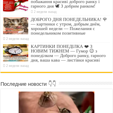
побажання красиві доброго ранку і
гарного дня 🕊️ З добрим ранком!
2 недели назад
ДОБРОГО ДНЯ ПОНЕДЕЛЬНИКА! 🌹
— картинки с утром, добрым днём,
хорошей недели — Пожелания с
понедельником позитивные
2 недели назад
КАРТИНКИ ПОНЕДІЛКА ❤️ З
НОВИМ ТИЖНЕМ — Гумор 😉 з
понеділком — Доброго ранку, гарного
дня, ваша кава — листівки красиві
2 недели назад
Последние новости 👇👇