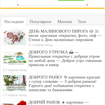
Последние
Популярное
Мнения
Теги
ДЕНЬ МАЛИНОВОГО ПИРОГА 🥧 31
июля: красивые открытки, фото, гиф —
Стихи к Дню малиновых пирожков
2 недели назад
ДОБРОГО УТРЕЧКА 🌅 —
Прикольные открытки с добрым утром
на любой день — Доброе утро смешные
приколы и юмор
2 недели назад
ДОБРОГО РАНКУ ☕ картинки красиві
з супер словами — З добрим ранком!
Гарного дня! побажання откритки з
написами та бажаннями
2 недели назад
ДОБРИЙ РАНОК ☀️ картинки —