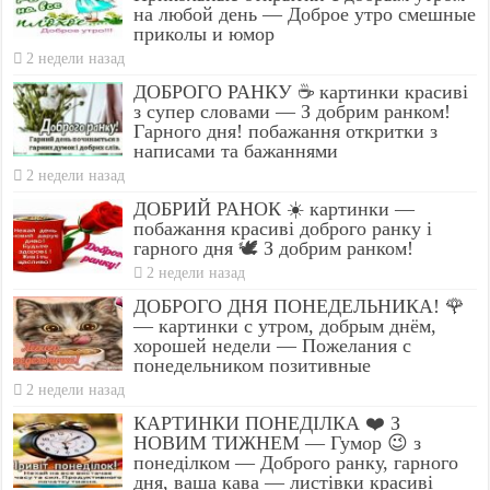
на любой день — Доброе утро смешные
приколы и юмор
2 недели назад
ДОБРОГО РАНКУ ☕ картинки красиві
з супер словами — З добрим ранком!
Гарного дня! побажання откритки з
написами та бажаннями
2 недели назад
ДОБРИЙ РАНОК ☀️ картинки —
побажання красиві доброго ранку і
гарного дня 🕊️ З добрим ранком!
2 недели назад
ДОБРОГО ДНЯ ПОНЕДЕЛЬНИКА! 🌹
— картинки с утром, добрым днём,
хорошей недели — Пожелания с
понедельником позитивные
2 недели назад
КАРТИНКИ ПОНЕДІЛКА ❤️ З
НОВИМ ТИЖНЕМ — Гумор 😉 з
понеділком — Доброго ранку, гарного
дня, ваша кава — листівки красиві