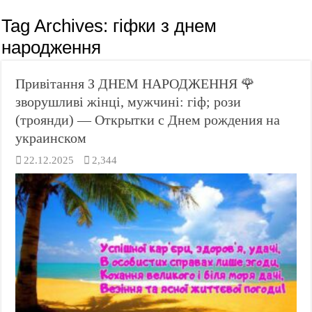
Tag Archives:
гіфки з днем
народження
Привітання З ДНЕМ НАРОДЖЕННЯ 🌹
зворушливі жінці, мужчині: гіф; рози
(троянди) — Открытки с Днем рождения на
украинском
22.12.2025
2,344