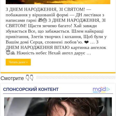
З ДНЕМ НАРОДЖЕННЯ, ЗІ СВЯТОМ! —
побажання у віршованій формі — ДН листівки з
написами гарні 🎁🎂 З ДНЕМ НАРОДЖЕННЯ, ЗІ
СВЯТОМ! Щастя зичимо багато! Хай завжди
збувається Все, що забажається. Шлем найкращі
привітання, Злетів творчих і кохання, Щоб були у
Вашім домі Серця, сповнені любов’ю. ❤️ … З
ДНЕМ НАРОДЖЕННЯ ВІТАЮ картинка ангелок
😇🙏 Ніжність небес Нехай ангел дарує …
Читать далее »
Смотрите 👇👇