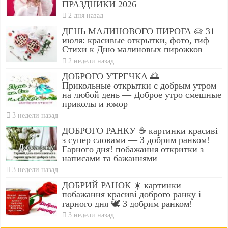
ПРАЗДНИКИ 2026
2 дня назад
ДЕНЬ МАЛИНОВОГО ПИРОГА 🥧 31
июля: красивые открытки, фото, гиф —
Стихи к Дню малиновых пирожков
2 недели назад
ДОБРОГО УТРЕЧКА 🌅 —
Прикольные открытки с добрым утром
на любой день — Доброе утро смешные
приколы и юмор
3 недели назад
ДОБРОГО РАНКУ ☕ картинки красиві
з супер словами — З добрим ранком!
Гарного дня! побажання откритки з
написами та бажаннями
3 недели назад
ДОБРИЙ РАНОК ☀️ картинки —
побажання красиві доброго ранку і
гарного дня 🕊️ З добрим ранком!
3 недели назад