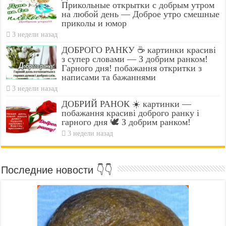
Прикольные открытки с добрым утром
на любой день — Доброе утро смешные
приколы и юмор
3 недели назад
ДОБРОГО РАНКУ ☕ картинки красиві
з супер словами — З добрим ранком!
Гарного дня! побажання откритки з
написами та бажаннями
3 недели назад
ДОБРИЙ РАНОК ☀️ картинки —
побажання красиві доброго ранку і
гарного дня 🕊️ З добрим ранком!
3 недели назад
Последние новости 👇👇