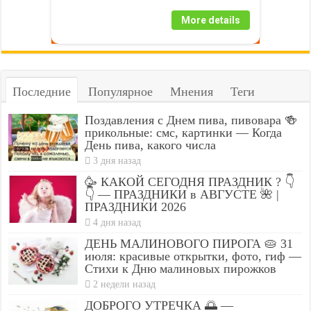
More details
Последние
Популярное
Мнения
Теги
Поздавления с Днем пива, пивовара 🍻
прикольные: смс, картинки — Когда
День пива, какого числа
3 дня назад
🥳 КАКОЙ СЕГОДНЯ ПРАЗДНИК ? 👇
👇 — ПРАЗДНИКИ в АВГУСТЕ 🌺 |
ПРАЗДНИКИ 2026
4 дня назад
ДЕНЬ МАЛИНОВОГО ПИРОГА 🥧 31
июля: красивые открытки, фото, гиф —
Стихи к Дню малиновых пирожков
2 недели назад
ДОБРОГО УТРЕЧКА 🌅 —