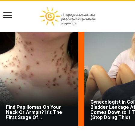
Gynecologist in Co
Find Papillomas On Your
Bladder Leakage Af
Neck Or Armpit? It's The
Comes Down to 1 T
First Stage Of...
(Stop Doing This)