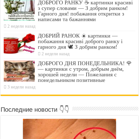
ДОБРОГО РАНКУ ☕ картинки красиві
з супер словами — З добрим ранком!
Гарного дня! побажання откритки з
написами та бажаннями
2 недели назад
ДОБРИЙ РАНОК ☀️ картинки —
побажання красиві доброго ранку і
гарного дня 🕊️ З добрим ранком!
2 недели назад
ДОБРОГО ДНЯ ПОНЕДЕЛЬНИКА! 🌹
— картинки с утром, добрым днём,
хорошей недели — Пожелания с
понедельником позитивные
3 недели назад
Последние новости 👇👇