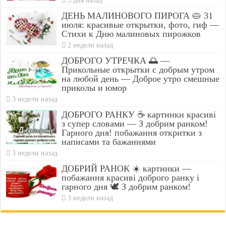
ДЕНЬ МАЛИНОВОГО ПИРОГА 🥧 31
июля: красивые открытки, фото, гиф —
Стихи к Дню малиновых пирожков
2 недели назад
ДОБРОГО УТРЕЧКА 🌅 —
Прикольные открытки с добрым утром
на любой день — Доброе утро смешные
приколы и юмор
3 недели назад
ДОБРОГО РАНКУ ☕ картинки красиві
з супер словами — З добрим ранком!
Гарного дня! побажання откритки з
написами та бажаннями
3 недели назад
ДОБРИЙ РАНОК ☀️ картинки —
побажання красиві доброго ранку і
гарного дня 🕊️ З добрим ранком!
3 недели назад