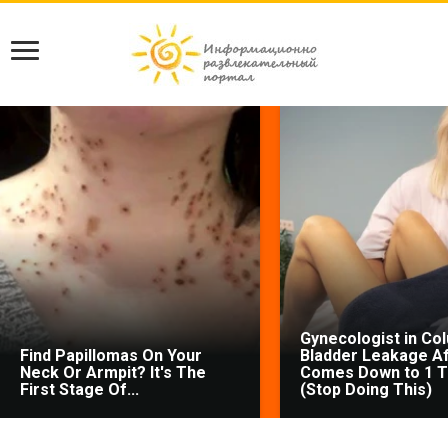
Gynecologist in Co
Find Papillomas On Your
Bladder Leakage Af
Neck Or Armpit? It's The
Comes Down to 1 T
First Stage Of...
(Stop Doing This)