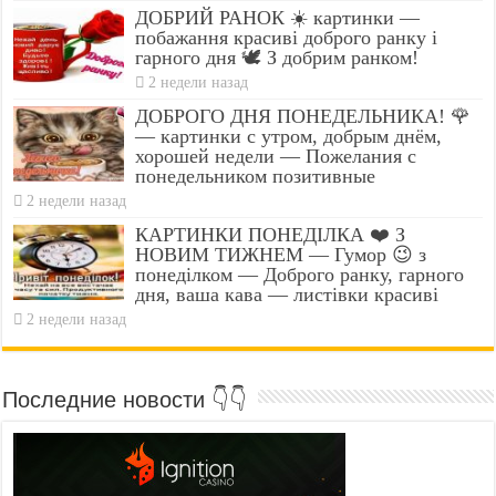
ДОБРИЙ РАНОК ☀️ картинки —
побажання красиві доброго ранку і
гарного дня 🕊️ З добрим ранком!
2 недели назад
ДОБРОГО ДНЯ ПОНЕДЕЛЬНИКА! 🌹
— картинки с утром, добрым днём,
хорошей недели — Пожелания с
понедельником позитивные
2 недели назад
КАРТИНКИ ПОНЕДІЛКА ❤️ З
НОВИМ ТИЖНЕМ — Гумор 😉 з
понеділком — Доброго ранку, гарного
дня, ваша кава — листівки красиві
2 недели назад
Последние новости 👇👇