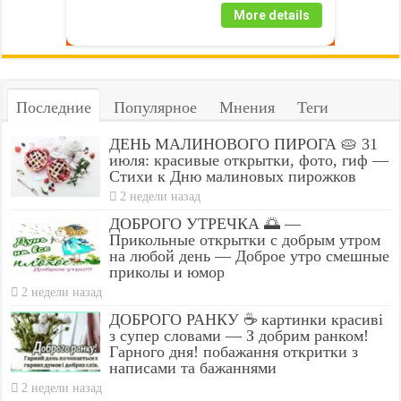
More details
Последние
Популярное
Мнения
Теги
ДЕНЬ МАЛИНОВОГО ПИРОГА 🥧 31
июля: красивые открытки, фото, гиф —
Стихи к Дню малиновых пирожков
2 недели назад
ДОБРОГО УТРЕЧКА 🌅 —
Прикольные открытки с добрым утром
на любой день — Доброе утро смешные
приколы и юмор
2 недели назад
ДОБРОГО РАНКУ ☕ картинки красиві
з супер словами — З добрим ранком!
Гарного дня! побажання откритки з
написами та бажаннями
2 недели назад