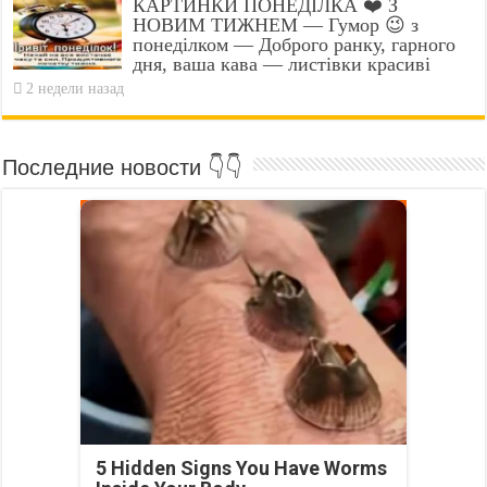
КАРТИНКИ ПОНЕДІЛКА ❤️ З
НОВИМ ТИЖНЕМ — Гумор 😉 з
понеділком — Доброго ранку, гарного
дня, ваша кава — листівки красиві
2 недели назад
Последние новости 👇👇
5 Hidden Signs You Have Worms