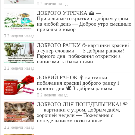
2 недели назад
ДОБРОГО УТРЕЧКА 🌅 —
Прикольные открытки с добрым утром
на любой день — Доброе утро смешные
приколы и юмор
2 недели назад
ДОБРОГО РАНКУ ☕ картинки красиві
з супер словами — З добрим ранком!
Гарного дня! побажання откритки з
написами та бажаннями
2 недели назад
ДОБРИЙ РАНОК ☀️ картинки —
побажання красиві доброго ранку і
гарного дня 🕊️ З добрим ранком!
2 недели назад
ДОБРОГО ДНЯ ПОНЕДЕЛЬНИКА! 🌹
— картинки с утром, добрым днём,
хорошей недели — Пожелания с
понедельником позитивные
2 недели назад