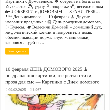
Картинки с Домовенком: 🍀 обереги на богатство
👛, счастье 😍, удачу ✌️, здоровье 💕, веселье в дом
🏡 ⤵️ ОБЕРЕГИ с ДОМОВЫМ — ХРАНИ ТЕБЯ…
*** День домового — 10 февраля 🧹 Другие
названия праздника : 🎂 День рождения домового,
✨ Кудесы, 🫖 Велесичи Домовой – домашний дух,
мифологический хозяин и покровитель дома,
обеспечивающий нормальную жизнь семьи,
здоровья людей и …
Читать далее »
10 февраля ДЕНЬ ДОМОВОГО 2025 🧹
поздравления картинки, открытки стихи,
проза для смс — Картинки с Днем домового
09.02.2025
1,967