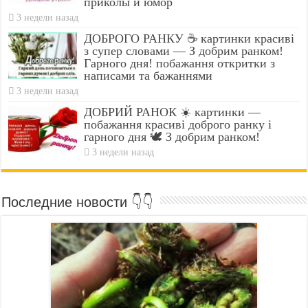
приколы и юмор
3 недели назад
ДОБРОГО РАНКУ ☕ картинки красиві
з супер словами — З добрим ранком!
Гарного дня! побажання откритки з
написами та бажаннями
3 недели назад
ДОБРИЙ РАНОК ☀️ картинки —
побажання красиві доброго ранку і
гарного дня 🕊️ З добрим ранком!
3 недели назад
Последние новости 👇👇