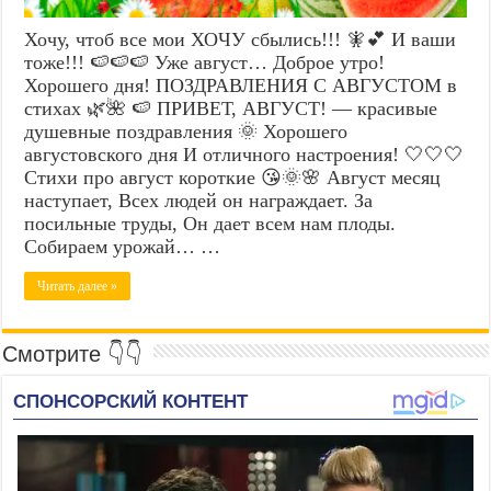
Хочу, чтоб все мои ХОЧУ сбылись!!! 🧚💕 И ваши
тоже!!! 🍉🍉🍉 Уже август… Доброе утро!
Хорошего дня! ПОЗДРАВЛЕНИЯ С АВГУСТОМ в
стихах 🌿🌺 🍉 ПРИВЕТ, АВГУСТ! — красивые
душевные поздравления 🌞 Хорошего
августовского дня И отличного настроения! 🤍🤍🤍
Стихи про август короткие 😘🌞🌸 Август месяц
наступает, Всех людей он награждает. За
посильные труды, Он дает всем нам плоды.
Собираем урожай… …
Читать далее »
Смотрите 👇👇