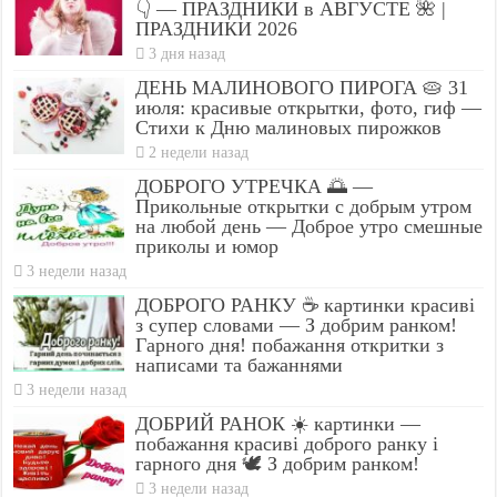
👇 — ПРАЗДНИКИ в АВГУСТЕ 🌺 |
ПРАЗДНИКИ 2026
3 дня назад
ДЕНЬ МАЛИНОВОГО ПИРОГА 🥧 31
июля: красивые открытки, фото, гиф —
Стихи к Дню малиновых пирожков
2 недели назад
ДОБРОГО УТРЕЧКА 🌅 —
Прикольные открытки с добрым утром
на любой день — Доброе утро смешные
приколы и юмор
3 недели назад
ДОБРОГО РАНКУ ☕ картинки красиві
з супер словами — З добрим ранком!
Гарного дня! побажання откритки з
написами та бажаннями
3 недели назад
ДОБРИЙ РАНОК ☀️ картинки —
побажання красиві доброго ранку і
гарного дня 🕊️ З добрим ранком!
3 недели назад