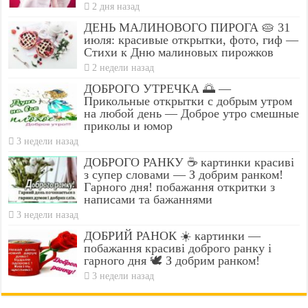
2 дня назад
ДЕНЬ МАЛИНОВОГО ПИРОГА 🥧 31
июля: красивые открытки, фото, гиф —
Стихи к Дню малиновых пирожков
2 недели назад
ДОБРОГО УТРЕЧКА 🌅 —
Прикольные открытки с добрым утром
на любой день — Доброе утро смешные
приколы и юмор
3 недели назад
ДОБРОГО РАНКУ ☕ картинки красиві
з супер словами — З добрим ранком!
Гарного дня! побажання откритки з
написами та бажаннями
3 недели назад
ДОБРИЙ РАНОК ☀️ картинки —
побажання красиві доброго ранку і
гарного дня 🕊️ З добрим ранком!
3 недели назад