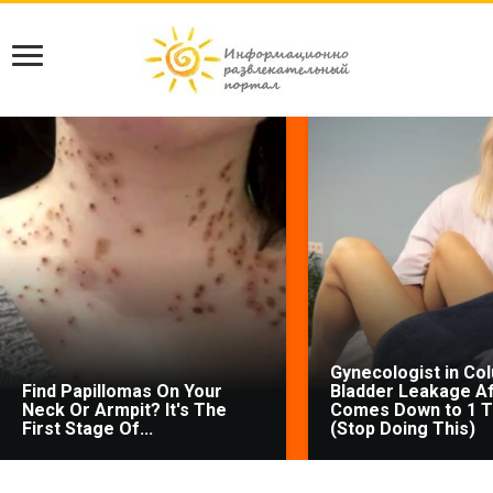
Gynecologist in Co
Find Papillomas On Your
Bladder Leakage Af
Neck Or Armpit? It's The
Comes Down to 1 T
First Stage Of...
(Stop Doing This)