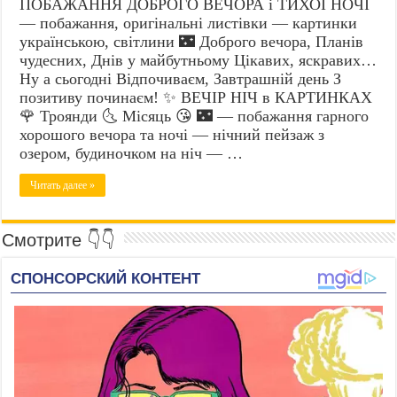
ПОБАЖАННЯ ДОБРОГО ВЕЧОРА і ТИХОЇ НОЧІ
— побажання, оригінальні листівки — картинки
українською, світлини 🌃 Доброго вечора, Планів
чудесних, Днів у майбутньому Цікавих, яскравих…
Ну а сьогодні Відпочиваєм, Завтрашній день З
позитиву починаєм! ✨ ВЕЧІР НІЧ в КАРТИНКАХ
🌹 Троянди 🌜 Місяць 😘 🌃 — побажання гарного
хорошого вечора та ночі — нічний пейзаж з
озером, будиночком на ніч — …
Читать далее »
Смотрите 👇👇