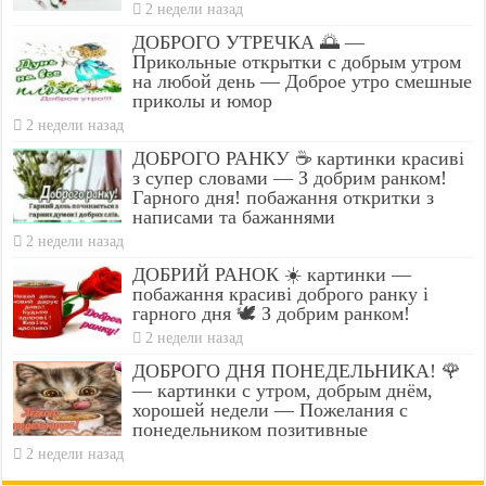
2 недели назад
ДОБРОГО УТРЕЧКА 🌅 —
Прикольные открытки с добрым утром
на любой день — Доброе утро смешные
приколы и юмор
2 недели назад
ДОБРОГО РАНКУ ☕ картинки красиві
з супер словами — З добрим ранком!
Гарного дня! побажання откритки з
написами та бажаннями
2 недели назад
ДОБРИЙ РАНОК ☀️ картинки —
побажання красиві доброго ранку і
гарного дня 🕊️ З добрим ранком!
2 недели назад
ДОБРОГО ДНЯ ПОНЕДЕЛЬНИКА! 🌹
— картинки с утром, добрым днём,
хорошей недели — Пожелания с
понедельником позитивные
2 недели назад