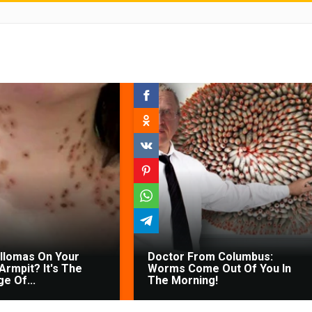
illomas On Your
Doctor From Columbus:
Armpit? It's The
Worms Come Out Of You In
ge Of...
The Morning!