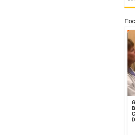
Пос
G
B
C
D