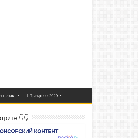
зотерика
Праздники 2020
трите 👇👇