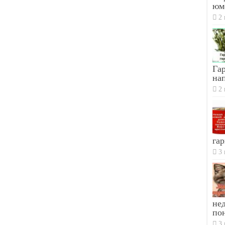
юм
2 
Гар
на
2 
гар
3 
не
по
3 