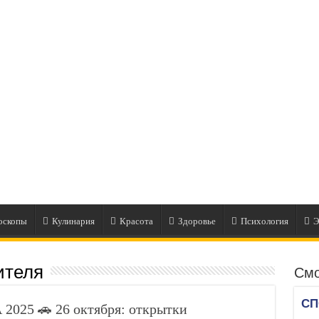
оскопы
Кулинария
Красота
Здоровье
Психология
Э
ителя
Смо
5 🚗 26 октября: открытки