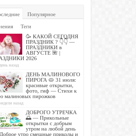
следние
Популярное
нения
Теги
🥳 КАКОЙ СЕГОДНЯ
ПРАЗДНИК ? 👇👇 —
ПРАЗДНИКИ в
АВГУСТЕ 🌺 |
АЗДНИКИ 2026
день назад
ДЕНЬ МАЛИНОВОГО
ПИРОГА 🥧 31 июля:
красивые открытки,
фото, гиф — Стихи к
ю малиновых пирожков
недели назад
ДОБРОГО УТРЕЧКА
🌅 — Прикольные
открытки с добрым
утром на любой день
Доброе утро смешные приколы и