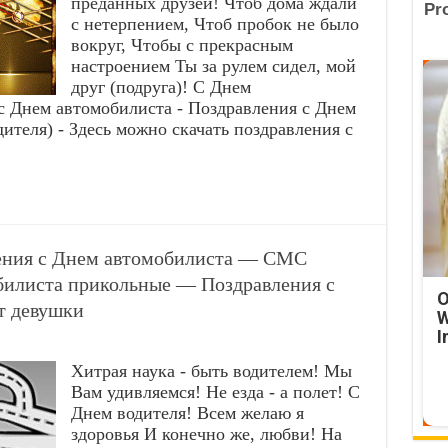
преданных друзей! Чтоб дома ждали
с нетерпением, Чтоб пробок не было
вокруг, Чтобы с прекрасным
настроением Ты за рулем сидел, мой
друг (подруга)! С Днем
 с Днем автомобилиста - Поздравления с Днем
ителя) - Здесь можно скачать поздравления с
ения с Днем автомобилиста — СМС
билиста прикольные — Поздравления с
O
т девушки
W
I
Хитрая наука - быть водителем! Мы
Вам удивляемся! Не езда - а полет! С
Днем водителя! Всем желаю я
здоровья И конечно же, любви! На