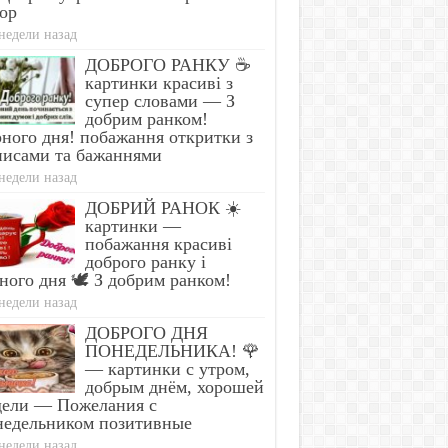
ор
недели назад
ДОБРОГО РАНКУ ☕
картинки красиві з
супер словами — З
добрим ранком!
ного дня! побажання откритки з
писами та бажаннями
недели назад
ДОБРИЙ РАНОК ☀️
картинки —
побажання красиві
доброго ранку і
ного дня 🕊️ З добрим ранком!
недели назад
ДОБРОГО ДНЯ
ПОНЕДЕЛЬНИКА! 🌹
— картинки с утром,
добрым днём, хорошей
дели — Пожелания с
недельником позитивные
недели назад