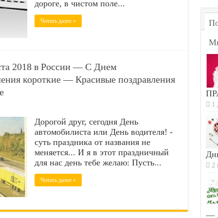
дороге, в чистом поле...
Читать далее »
По
М
ста 2018 в России — С Днем
ления короткие — Красивые поздравления
е
ПР
1 
Дорогой друг, сегодня День
автомобилиста или День водителя! -
суть праздника от названия не
меняется... И я в этот праздничный
Дн
для нас день тебе желаю: Пусть...
2 
Читать далее »
— 