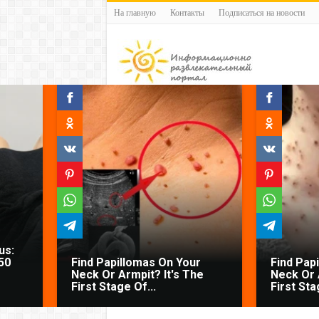
На главную
Контакты
Подписаться на новости
us:
50
Find Papillomas On Your
Find Pap
Neck Or Armpit? It's The
Neck Or 
First Stage Of...
First Sta