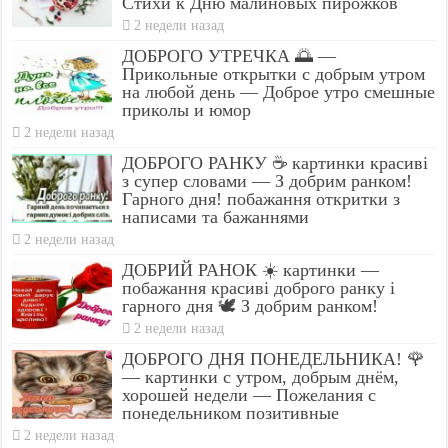
Стихи к Дню малиновых пирожков
2 недели назад
ДОБРОГО УТРЕЧКА 🌅 —
Прикольные открытки с добрым утром
на любой день — Доброе утро смешные
приколы и юмор
2 недели назад
ДОБРОГО РАНКУ ☕ картинки красиві
з супер словами — З добрим ранком!
Гарного дня! побажання откритки з
написами та бажаннями
2 недели назад
ДОБРИЙ РАНОК ☀️ картинки —
побажання красиві доброго ранку і
гарного дня 🕊️ З добрим ранком!
2 недели назад
ДОБРОГО ДНЯ ПОНЕДЕЛЬНИКА! 🌹
— картинки с утром, добрым днём,
хорошей недели — Пожелания с
понедельником позитивные
2 недели назад