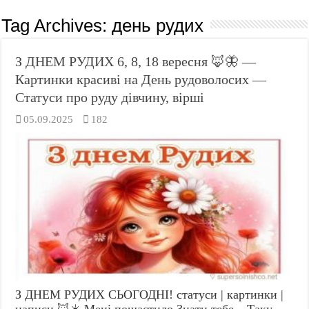
Tag Archives:
день рудих
З ДНЕМ РУДИХ 6, 8, 18 вересня 🦊🦋 —
Картинки красиві на День рудоволосих —
Статуси про руду дівчину, вірші
05.09.2025
182
З ДНЕМ РУДИХ СЬОГОДНІ! статуси | картинки |
написи 🦊☀️ Мені пощастило Знати тебе – Таку