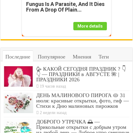
Fungus Is A Parasite, And It Dies
From A Drop Of Plain...
More details
Последние
Популярное
Мнения
Теги
🥳 КАКОЙ СЕГОДНЯ ПРАЗДНИК ? 👇
👇 — ПРАЗДНИКИ в АВГУСТЕ 🌺 |
ПРАЗДНИКИ 2026
19 часов назад
ДЕНЬ МАЛИНОВОГО ПИРОГА 🥧 31
июля: красивые открытки, фото, гиф —
Стихи к Дню малиновых пирожков
2 недели назад
ДОБРОГО УТРЕЧКА 🌅 —
Прикольные открытки с добрым утром
на любой день — Доброе утро смешные