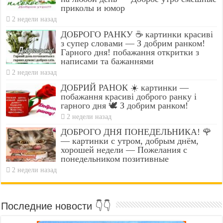
приколы и юмор
2 недели назад
ДОБРОГО РАНКУ ☕ картинки красиві
з супер словами — З добрим ранком!
Гарного дня! побажання откритки з
написами та бажаннями
2 недели назад
ДОБРИЙ РАНОК ☀️ картинки —
побажання красиві доброго ранку і
гарного дня 🕊️ З добрим ранком!
2 недели назад
ДОБРОГО ДНЯ ПОНЕДЕЛЬНИКА! 🌹
— картинки с утром, добрым днём,
хорошей недели — Пожелания с
понедельником позитивные
2 недели назад
Последние новости 👇👇