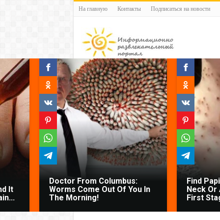
На главную
Контакты
Подписаться на новости
Doctor From Columbus:
Find Pap
d It
Worms Come Out Of You In
Neck Or 
n...
The Morning!
First Sta