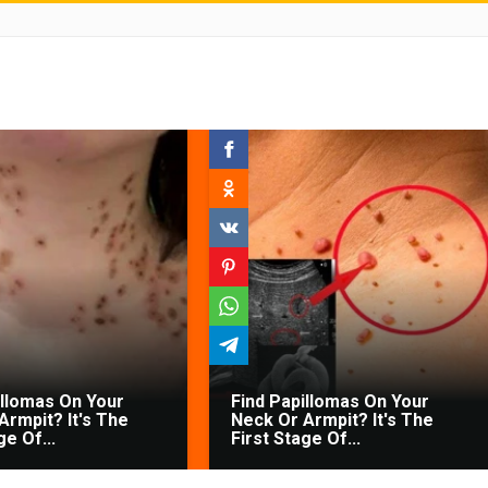
illomas On Your
Find Papillomas On Your
Armpit? It's The
Neck Or Armpit? It's The
ge Of...
First Stage Of...