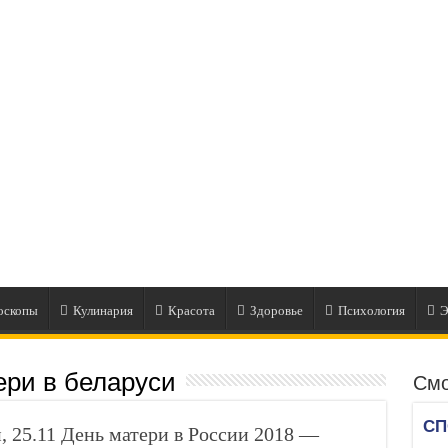
оскопы
Кулинария
Красота
Здоровье
Психология
Э
ери в беларуси
Смо
и, 25.11 День матери в России 2018 —