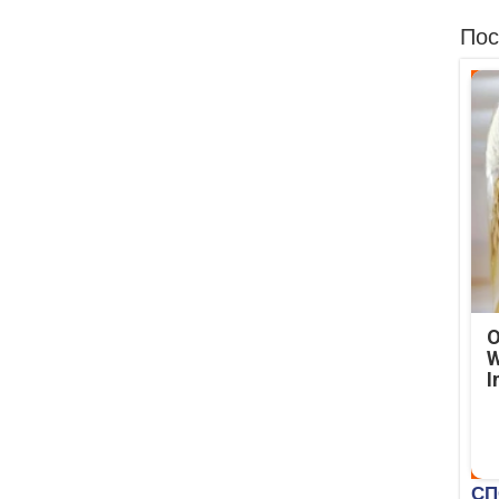
Пос
O
W
I