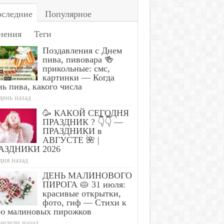
следние
Популярное
нения
Теги
Поздавления с Днем
пива, пивовара 🍻
прикольные: смс,
картинки — Когда
ь пива, какого числа
день назад
🥳 КАКОЙ СЕГОДНЯ
ПРАЗДНИК ? 👇👇 —
ПРАЗДНИКИ в
АВГУСТЕ 🌺 |
АЗДНИКИ 2026
дня назад
ДЕНЬ МАЛИНОВОГО
ПИРОГА 🥧 31 июля:
красивые открытки,
фото, гиф — Стихи к
ю малиновых пирожков
недели назад