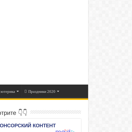
зотерика
Праздники 2020
трите 👇👇