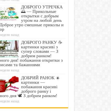
ДОБРОГО УТРЕЧКА
🌅 — Прикольные
открытки с добрым
утром на любой день
Доброе утро смешные приколы и
ор
недели назад
ДОБРОГО РАНКУ ☕
картинки красиві з
супер словами — З
добрим ранком!
ного дня! побажання откритки з
писами та бажаннями
недели назад
ДОБРИЙ РАНОК ☀️
картинки —
побажання красиві
доброго ранку і
ного дня 🕊️ З добрим ранком!
недели назад