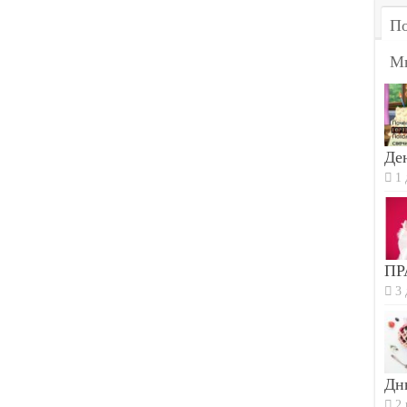
По
М
Ден
1 
ПР
3 
Дн
2 