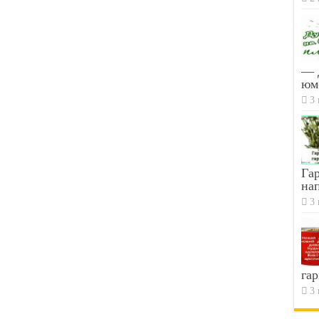
— 
юм
3 
Гар
на
3 
гар
3 