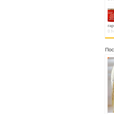
гар
3 
Пос