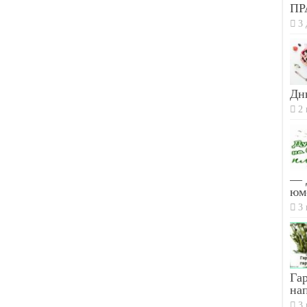
ПР
3 
Дн
2 
— 
юм
3 
Гар
на
3 