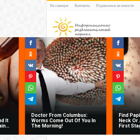
На главную
Контакты
Подписаться на новости
Doctor From Columbus:
Find Pap
d It
Worms Come Out Of You In
Neck Or 
n...
The Morning!
First Sta