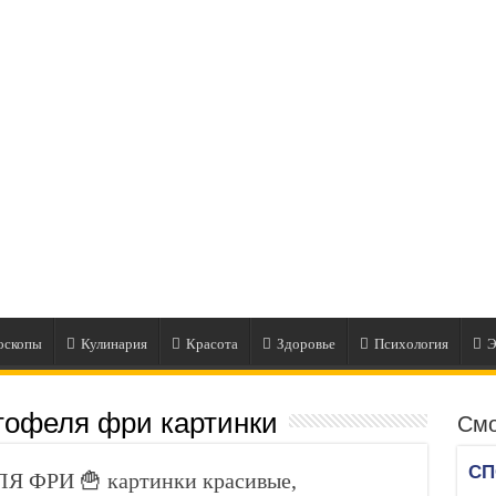
оскопы
Кулинария
Красота
Здоровье
Психология
Э
тофеля фри картинки
Смо
 ФРИ 🍟 картинки красивые,