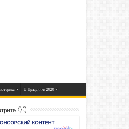
зотерика
Праздники 2020
трите 👇👇