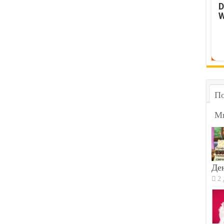
D
W
По
М
Ден
2 