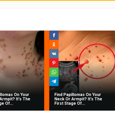
illomas On Your
Find Papillomas On Your
Armpit? It's The
Neck Or Armpit? It's The
ge Of...
First Stage Of...