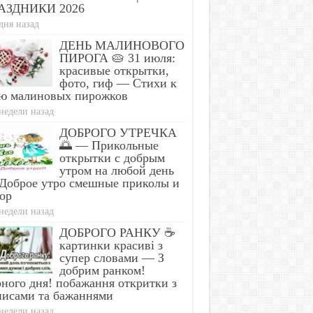
АЗДНИКИ 2026
дня назад
ДЕНЬ МАЛИНОВОГО
ПИРОГА 🥧 31 июля:
красивые открытки,
фото, гиф — Стихи к
ю малиновых пирожков
недели назад
ДОБРОГО УТРЕЧКА
🌅 — Прикольные
открытки с добрым
утром на любой день
Доброе утро смешные приколы и
ор
недели назад
ДОБРОГО РАНКУ ☕
картинки красиві з
супер словами — З
добрим ранком!
ного дня! побажання откритки з
писами та бажаннями
недели назад