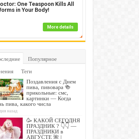
octor: One Teaspoon Kills All
orms in Your Body!
More details
следние
Популярное
нения
Теги
Поздавления с Днем
пива, пивовара 🍻
прикольные: смс,
картинки — Когда
ь пива, какого числа
дня назад
🥳 КАКОЙ СЕГОДНЯ
ПРАЗДНИК ? 👇👇 —
ПРАЗДНИКИ в
АВГУСТЕ 🌺 |