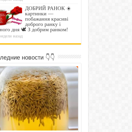
ДОБРИЙ РАНОК ☀️
картинки —
побажання красиві
доброго ранку і
ного дня 🕊️ З добрим ранком!
недели назад
ледние новости 👇👇