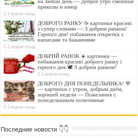
на любой день — Доброе утро смешные
приколы и юмор
2 недели назад
ДОБРОГО РАНКУ ☕ картинки красиві
з супер словами — З добрим ранком!
Гарного дня! побажання откритки з
написами та бажаннями
2 недели назад
ДОБРИЙ РАНОК ☀️ картинки —
побажання красиві доброго ранку і
гарного дня 🕊️ З добрим ранком!
2 недели назад
ДОБРОГО ДНЯ ПОНЕДЕЛЬНИКА! 🌹
— картинки с утром, добрым днём,
хорошей недели — Пожелания с
понедельником позитивные
2 недели назад
Последние новости 👇👇