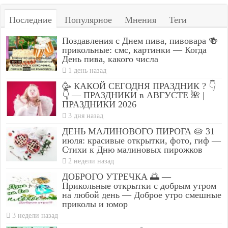
Последние
Популярное
Мнения
Теги
Поздавления с Днем пива, пивовара 🍻
прикольные: смс, картинки — Когда
День пива, какого числа
1 день назад
🥳 КАКОЙ СЕГОДНЯ ПРАЗДНИК ? 👇
👇 — ПРАЗДНИКИ в АВГУСТЕ 🌺 |
ПРАЗДНИКИ 2026
3 дня назад
ДЕНЬ МАЛИНОВОГО ПИРОГА 🥧 31
июля: красивые открытки, фото, гиф —
Стихи к Дню малиновых пирожков
2 недели назад
ДОБРОГО УТРЕЧКА 🌅 —
Прикольные открытки с добрым утром
на любой день — Доброе утро смешные
приколы и юмор
3 недели назад