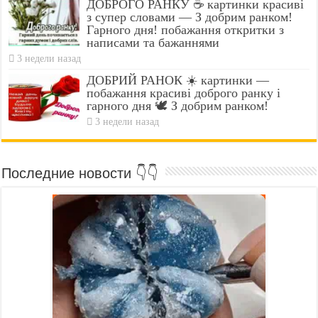
ДОБРОГО РАНКУ ☕ картинки красиві
з супер словами — З добрим ранком!
Гарного дня! побажання откритки з
написами та бажаннями
3 недели назад
ДОБРИЙ РАНОК ☀️ картинки —
побажання красиві доброго ранку і
гарного дня 🕊️ З добрим ранком!
3 недели назад
Последние новости 👇👇