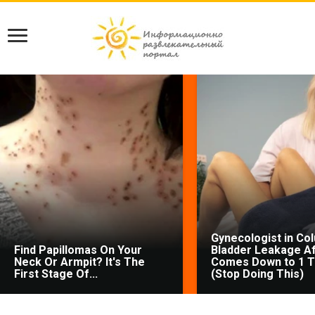
Gynecologist in Co
Find Papillomas On Your
Bladder Leakage Af
Neck Or Armpit? It's The
Comes Down to 1 T
First Stage Of...
(Stop Doing This)