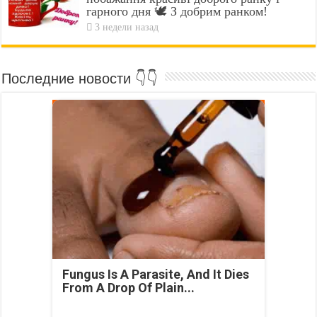
гарного дня 🕊️ З добрим ранком!
3 недели назад
Последние новости 👇👇
Fungus Is A Parasite, And It Dies
From A Drop Of Plain...