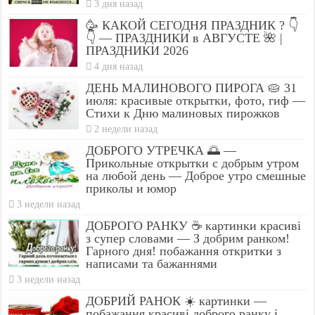
3 дня назад
🥳 КАКОЙ СЕГОДНЯ ПРАЗДНИК ? 👇
👇 — ПРАЗДНИКИ в АВГУСТЕ 🌺 |
ПРАЗДНИКИ 2026
4 дня назад
ДЕНЬ МАЛИНОВОГО ПИРОГА 🥧 31
июля: красивые открытки, фото, гиф —
Стихи к Дню малиновых пирожков
2 недели назад
ДОБРОГО УТРЕЧКА 🌅 —
Прикольные открытки с добрым утром
на любой день — Доброе утро смешные
приколы и юмор
3 недели назад
ДОБРОГО РАНКУ ☕ картинки красиві
з супер словами — З добрим ранком!
Гарного дня! побажання откритки з
написами та бажаннями
3 недели назад
ДОБРИЙ РАНОК ☀️ картинки —
побажання красиві доброго ранку і